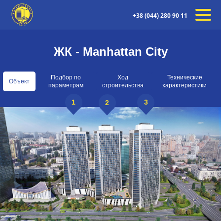
+38 (044) 280 90 11
ЖК - Manhattan City
Подбор по
Ход
Технические
Объект
параметрам
строительства
характеристики
1
3
2