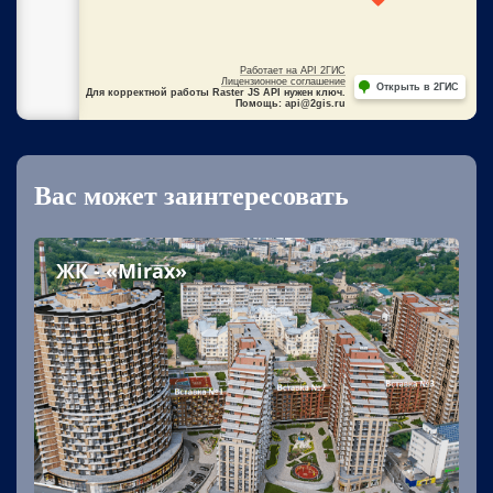
Работает на API 2ГИС
Лицензионное соглашение
Открыть в 2ГИС
Для корректной работы Raster JS API нужен ключ.
Помощь: api@2gis.ru
Вас может заинтересовать
ЖК - «Mirax»