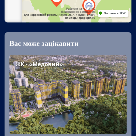
Работает на API 2ГИС
Лицензионное соглашение
Открыть в 2ГИС
Для корректной работы Raster JS API нужен ключ.
Помощь: api@2gis.ru
Вас може зацікавити
ЖK - «Медовий»