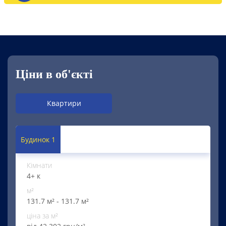
Ціни в об'єкті
Квартири
Будинок 1
Кімнати
4+ к
м²
131.7 м² - 131.7 м²
ціна за м²