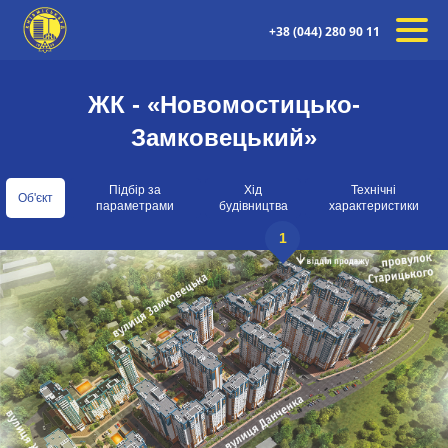
+38 (044) 280 90 11
ЖК - «Новомостицько-
Замковецький»
Підбір за
Хід
Технічні
Об'єкт
параметрами
будівництва
характеристики
1