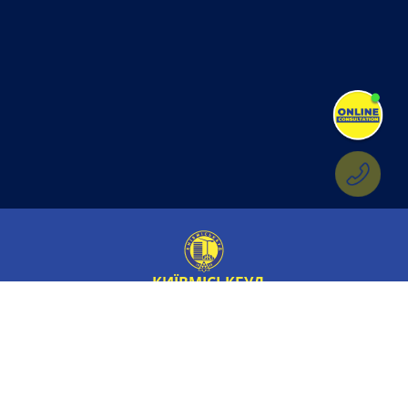
КИЇВМІСЬКБУД
Обране
Про компанію
Об'єкти
Новини