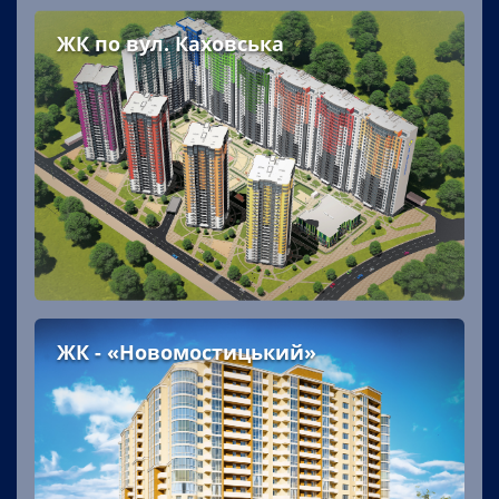
ЖК по вул. Каховська
ЖК - «Новомостицький»