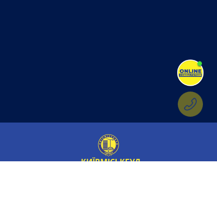
КИЇВМІСЬКБУД
Обране
Про компанію
Об'єкти