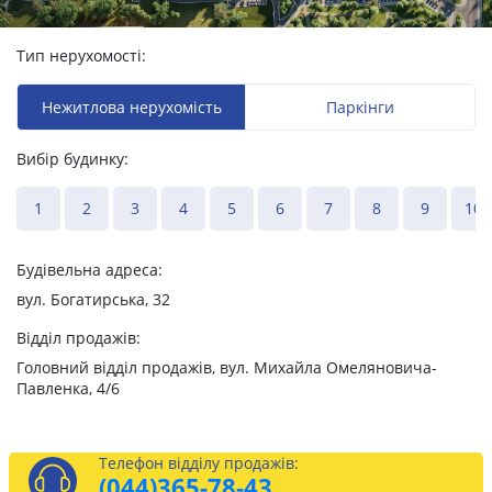
Тип нерухомості:
Нежитлова нерухомість
Паркінги
Вибір будинку:
1
2
3
4
5
6
7
8
9
10
Будівельна адреса:
вул. Богатирська, 32
Відділ продажів:
Головний відділ продажів, вул. Михайла Омеляновича-
Павленка, 4/6
Телефон відділу продажів:
(044)
365-78-43