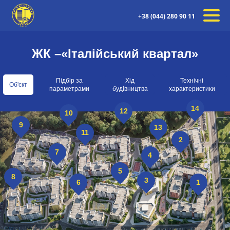
+38 (044) 280 90 11
ЖК –«Італійський квартал»
Підбір за
Хід
Технічні
Об'єкт
параметрами
будівництва
характеристики
14
12
10
9
13
11
2
7
4
5
8
3
6
1