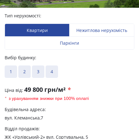
Тип нерухомості:
Квартири
Нежитлова нерухомість
Паркінги
Вибір будинку:
1
2
3
4
49 800 грн/м²
*
Ціна від:
*
з урахуванням знижки при 100% оплаті
Будівельна адреса:
вул. Клеманська,7
Відділ продажів:
ЖК «Урлівський-2» вул. Сортувальна, 5