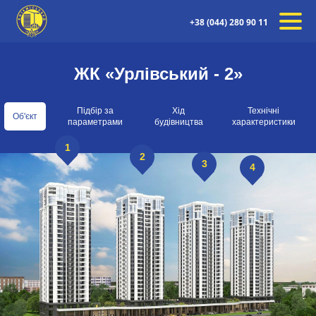
+38 (044) 280 90 11
ЖК «Урлівський - 2»
Підбір за
Хід
Технічні
Об'єкт
параметрами
будівництва
характеристики
1
2
3
4