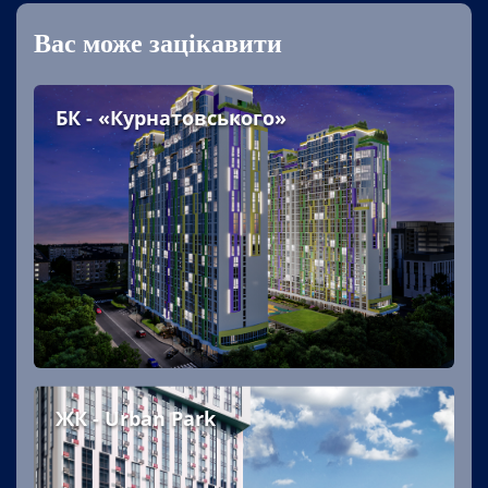
Вас може зацікавити
БК - «Курнатовського»
ЖК - Urban Park