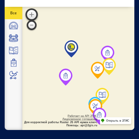
Все
Работает на API 2ГИС
Лицензионное соглашение
Открыть в 2ГИС
Для корректной работы Raster JS API нужен ключ.
Помощь: api@2gis.ru