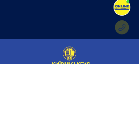
КИЇВМІСЬКБУД
Обране
Про компанію
Об'єкти
Новини
Покупцям
Контакти