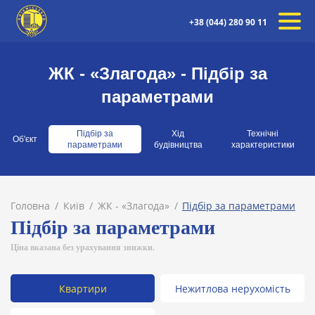
+38 (044) 280 90 11
ЖК - «Злагода» - Підбір за
параметрами
Підбір за
Хід
Технічні
Об'єкт
параметрами
будівництва
характеристики
Головна
Київ
ЖК - «Злагода»
Підбір за параметрами
Підбір за параметрами
Ціна вказана без урахування знижки.
Квартири
Нежитлова нерухомість