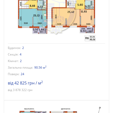
Будинок:
2
Секція:
4
Кімнат:
2
2
Загальна площа:
90.56 м
Поверх:
24
2
від 42 825 грн / м
від 3 878 322 грн