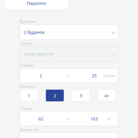
Паркінги
Будинок:
2 будинок
Секція:
секції відсутні
Поверх:
2
-
25
Поверх
Кімнати:
1
2
3
4+
Площа:
62
-
163
2
м
Ціна за м²: