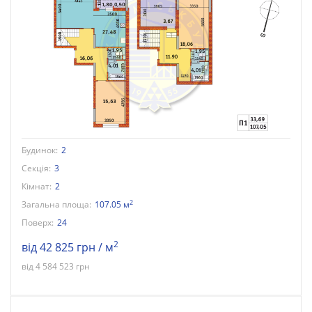
Будинок:
2
Секція:
3
Кімнат:
2
2
Загальна площа:
107.05 м
Поверх:
24
2
від 42 825 грн / м
від 4 584 523 грн