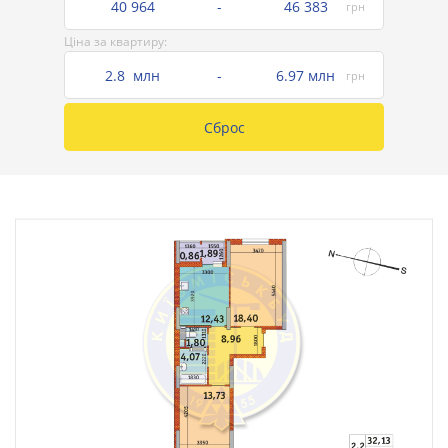
40 964
-
46 383
грн
Ціна за квартиру:
2.8 млн
-
6.97 млн
грн
Сброс