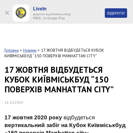
LiveIn
+38 (044) 280 90 11
ВІДКРИТИ
додаток від Київміськбуд
FREE - In Google Play
Обр
S
k
Головна
>
Новини
>
17 ЖОВТНЯ ВІДБУДЕТЬСЯ КУБОК
Про
i
КИЇВМІСЬКБУД “150 ПОВЕРХІВ MANHATTAN CITY”
комп
p
t
17 ЖОВТНЯ ВІДБУДЕТЬСЯ
o
Об’
КУБОК КИЇВМІСЬКБУД “150
m
a
ПОВЕРХІВ MANHATTAN CITY”
i
Нов
n
c
16.10.2020
Поку
o
n
17 жовтня 2020 року
відбудеться
t
Конт
e
вертикальний забіг на Кубок Київміськбуд
n
«150 поверхів
Manhattan
city
».