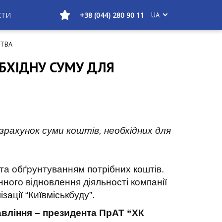
КТИ
+38 (044) 280 90 11
UA
СТВА
ОБХІДНУ СУМУ ДЛЯ
зрахунок суми коштів, необхідних для
та обґрунтуванням потрібних коштів.
нного відновлення діяльності компанії
ації “Київміськбуду”.
вління – президента ПрАТ “ХК