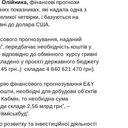
 Олійника,
фінансові прогнози
них показниках, які надала одна з
ликої четвірки, і базуються на
ивні до долара США.
нсового прогнозування, наданий
”, передбачає необхідність коштів у
 відповідно до обмінного курсу гривні
кладено у проєкті державного бюджету
 45 грн.,) складає 4 840 621 470 грн).
арію фінансового прогнозування Е&Y
 кошти, необхідні для добудови об’єктів
 Кабмін, то необхідна сума
ади складе 2,56 млрд грн”, –
ївміськбуд”.
о розвитку та інвестиційної діяльності