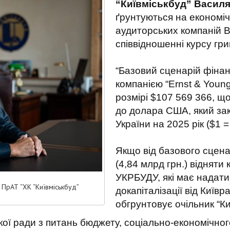
“Київміськбуд” Василя
ґрунтуються на економіч
аудиторських компаній Ве
співвідношенні курсу гр
“Базовий сценарій фіна
компанією “Ernst & Young
розмірі $107 569 366, що
до долара США, який за
України на 2025 рік ($1 =
Якщо від базового сцен
(4,84 млрд грн.) відняти
УКРБУДУ, які має надати
 ПрАТ “ХК “Київміськбуд”
докапіталізації від Київр
обгрунтовує очільник “Ки
ької ради з питань бюджету, соціально-економічног