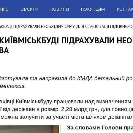
НІЮ
ОБ’ЄКТИ
НОВИНИ
ПОКУПЦЯМ
КОНТА
ІСЬКБУДІ ПІДРАХУВАЛИ НЕОБХІДНУ СУМУ ДЛЯ СТАБІЛІЗАЦІЇ ПІДПРИЄМ
У КИЇВМІСЬКБУДІ ПІДРАХУВАЛИ НЕ
ВА
підготувала та направила до КМДА детальний ро
мплексів.
ахівці Київміськбуду працювали над визначенням 
від держави в розмірі 2,28 млрд грн, для повноці
можна залучити за участі міста шляхом докапіталіз
За словами Голови пра