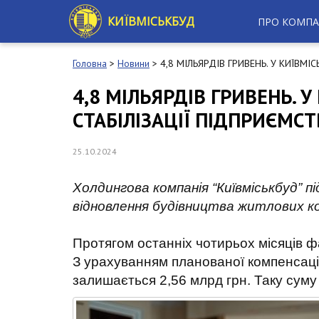
S
k
КИЇВМІСЬКБУД
ПРО КОМПА
i
p
t
Головна
>
Новини
>
4,8 МІЛЬЯРДІВ ГРИВЕНЬ. У КИЇВМ
o
m
4,8 МІЛЬЯРДІВ ГРИВЕНЬ. 
a
СТАБІЛІЗАЦІЇ ПІДПРИЄМСТ
i
n
c
25.10.2024
o
n
t
Холдингова компанія “Київміськбуд” 
e
відновлення будівництва житлових ко
n
t
Протягом останніх чотирьох місяців ф
З урахуванням планованої компенсації 
залишається 2,56 млрд грн. Таку суму 