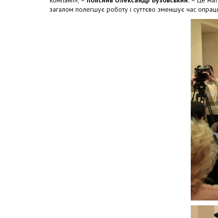
компанії», –
пояснив Олександр Бузовський.
– Це мати
загалом полегшує роботу і суттєво зменшує час опрац