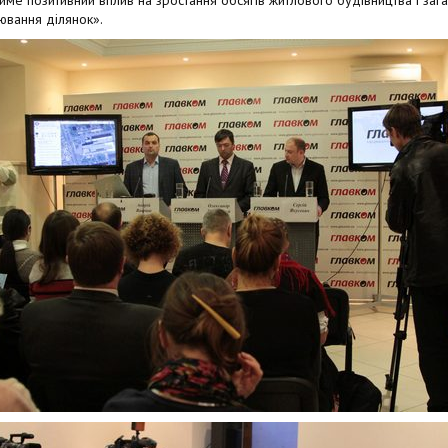
ме позитивний вплив на зростання обсягів житлового будівництва і заг
ювання ділянок».