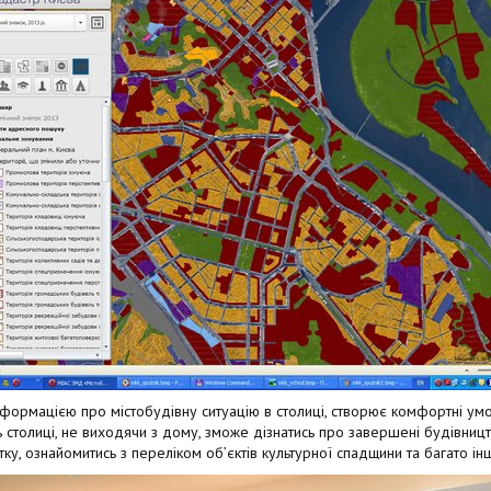
нформацією про містобудівну ситуацію в столиці, створює комфортні ум
толиці, не виходячи з дому, зможе дізнатись про завершені будівництв
тку, ознайомитись з переліком об’єктів культурної спадщини та багато ін