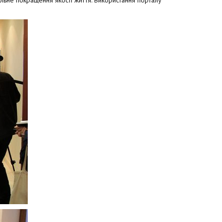
альне покращення якості життя. Використання порталу