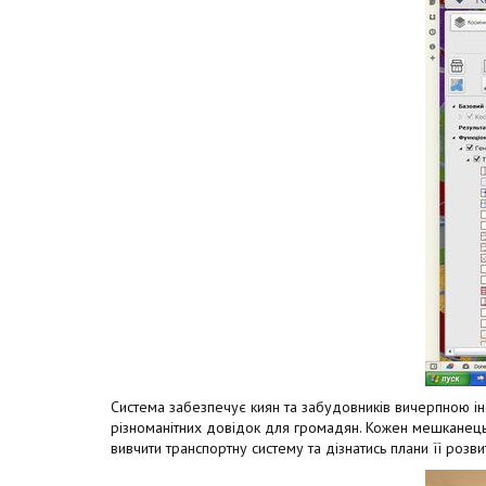
Система забезпечує киян та забудовників вичерпною і
різноманітних довідок для громадян. Кожен мешканець с
вивчити транспортну систему та дізнатись плани її розви