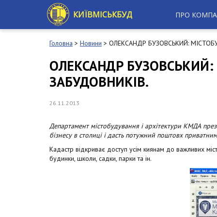
S
k
КИЇВМІСЬКБУД
ПРО КОМПА
i
p
t
Головна
>
Новини
>
ОЛЕКСАНДР БУЗОВСЬКИЙ: МІСТОБ
o
m
ОЛЕКСАНДР БУЗОВСЬКИЙ:
a
ЗАБУДОВНИКІВ.
i
n
c
26.11.2013
o
n
t
Департамент містобудування і архітектури КМДА презе
e
бізнесу в столиці і дасть потужний поштовх приватним
n
Кадастр відкриває доступ усім киянам до важливих місто
t
будинки, школи, садки, парки та ін.