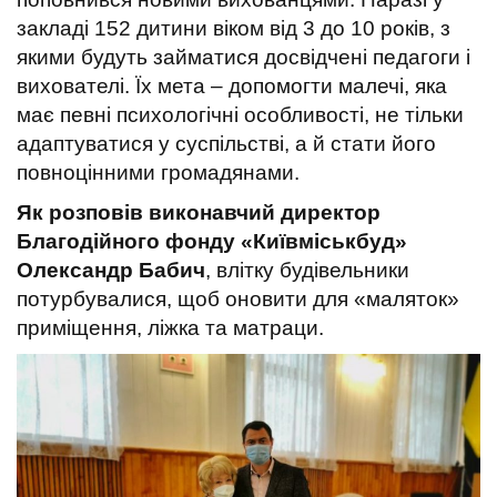
t
закладі 152 дитини віком від 3 до 10 років, з
якими будуть займатися досвідчені педагоги і
вихователі. Їх мета – допомогти малечі, яка
має певні психологічні особливості, не тільки
адаптуватися у суспільстві, а й стати його
повноцінними громадянами.
Як розповів виконавчий директор
Благодійного фонду «Київміськбуд»
Олександр Бабич
, влітку будівельники
потурбувалися, щоб оновити для «маляток»
приміщення, ліжка та матраци.