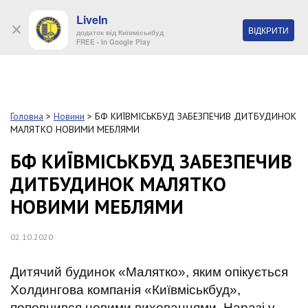
LiveIn
+38 (044) 280 90 11
ВІДКРИТИ
додаток від Київміськбуд
FREE - In Google Play
Обр
S
k
Головна
>
Новини
>
БФ КИЇВМІСЬКБУД ЗАБЕЗПЕЧИВ ДИТБУДИНОК
Про
i
МАЛЯТКО НОВИМИ МЕБЛЯМИ
комп
p
t
БФ КИЇВМІСЬКБУД ЗАБЕЗПЕЧИВ
o
Об’
ДИТБУДИНОК МАЛЯТКО
m
a
НОВИМИ МЕБЛЯМИ
i
Нов
n
c
02.10.2020
Поку
o
n
Дитячий будинок «Малятко», яким опікується
t
Конт
e
Холдингова компанія «Київміськбуд»,
n
поповнився новими вихованцями. Наразі у