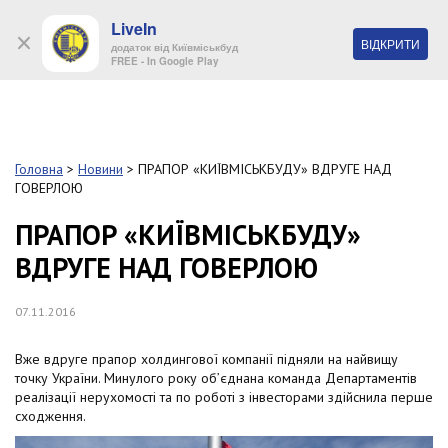
LiveIn
+38 (044) 280 90 11
ВІДКРИТИ
додаток від Київміськбуд
FREE - In Google Play
Обр
S
k
Головна
>
Новини
>
ПРАПОР «КИЇВМІСЬКБУДУ» ВДРУГЕ НАД
Про
i
ГОВЕРЛОЮ
комп
p
t
ПРАПОР «КИЇВМІСЬКБУДУ»
o
Об’
ВДРУГЕ НАД ГОВЕРЛОЮ
m
a
i
Нов
07.11.2016
n
c
Поку
o
Вже вдруге прапор холдингової компанії підняли на найвищу
n
точку України. Минулого року об’єднана команда Департаментів
t
реалізації нерухомості та по роботі з інвесторами здійснила перше
Конт
e
сходження.
n