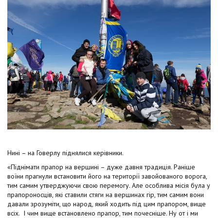
t
Нині – на Говерлу піднялися керівники.
«Піднімати прапор на вершині – дуже давня традиція. Раніше
воїни прагнули встановити його на території завойованого ворога,
тим самим утверджуючи свою перемогу. Але особлива місія була у
прапороносців, які ставили стяги на вершинах гір, тим самим вони
давали зрозуміти, що народ, який ходить під цим прапором, вище
всіх. І чим вище встановлено прапор, тим почесніше. Ну от і ми