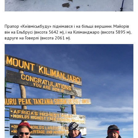
Прапор «Київміськбуду» піднімався і на більші вершини. Майорів
він на Ельбрусі (висота 5642 м), і на Кіліманджаро (висота 5895 м),
вдруге на Говерлі (висота 2061 м).