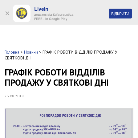
LiveIn
+38 (044) 280 90 11
ВІДКРИТИ
додаток від Київміськбуд
FREE - In Google Play
Обр
S
k
Головна
>
Новини
>
ГРАФІК РОБОТИ ВІДДІЛІВ ПРОДАЖУ У
Про
i
СВЯТКОВІ ДНІ
комп
p
t
ГРАФІК РОБОТИ ВІДДІЛІВ
o
Об’
ПРОДАЖУ У СВЯТКОВІ ДНІ
m
a
i
Нов
23.08.2018
n
c
Поку
o
n
t
Конт
e
n