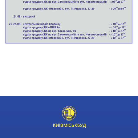
t
КИЇВМІСЬКБУД