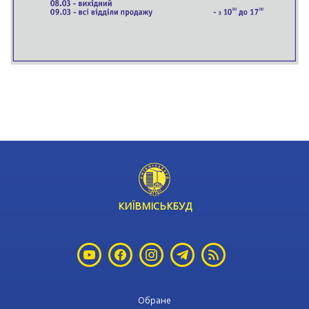
t
КИЇВМІСЬКБУД
Обране