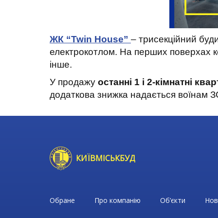
ЖК “Twin House”
– трисекційний буди
електрокотлом. На перших поверхах ко
інше.
У продажу
останні 1 і 2-кімнатні ква
додаткова знижка надається воїнам З
КИЇВМІСЬКБУД
Обране
Про компанію
Об’єкти
Нов