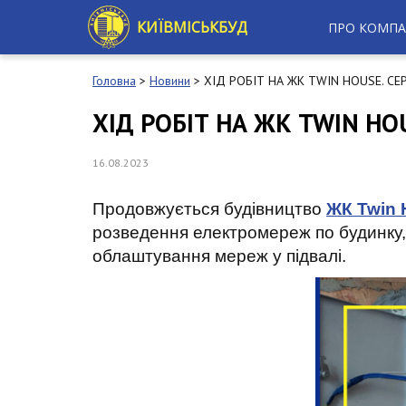
S
k
КИЇВМІСЬКБУД
ПРО КОМПА
i
p
t
Головна
>
Новини
>
ХІД РОБІТ НА ЖК TWIN HOUSE. СЕ
o
m
ХІД РОБІТ НА ЖК TWIN HO
a
i
n
16.08.2023
c
o
Продовжується будівництво
ЖК Twin 
n
t
розведення електромереж по будинку,
e
облаштування мереж у підвалі.
n
t