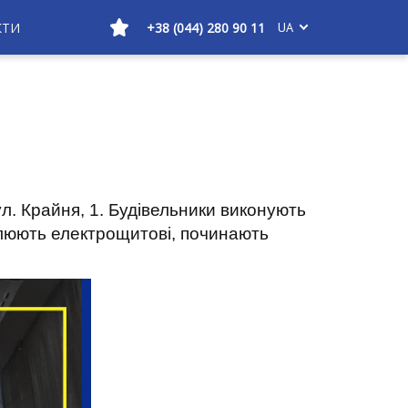
КТИ
+38 (044) 280 90 11
UA
л. Крайня, 1. Будівельники виконують
влюють електрощитові, починають