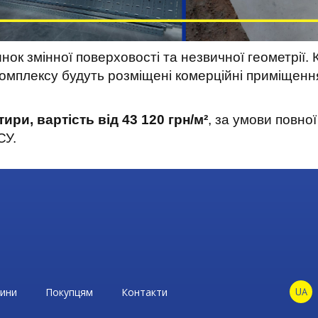
нок змінної поверховості та незвичної геометрії
мплексу будуть розміщені комерційні приміщення 
ртири, вартість від 43 120 грн/м²
, за умови повно
СУ.
ини
Покупцям
Контакти
UA