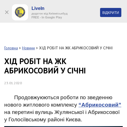
LiveIn
+38 (044) 280 90 11
ВІДКРИТИ
додаток від Київміськбуд
FREE - In Google Play
Обр
S
k
Головна
>
Новини
>
ХІД РОБІТ НА ЖК АБРИКОСОВИЙ У СІЧНІ
Про
i
комп
p
ХІД РОБІТ НА ЖК
t
АБРИКОСОВИЙ У СІЧНІ
o
Об’
m
a
23.01.2020
i
Нов
n
c
Продовжуюються роботи по зведенню
Поку
o
нового житлового комплексу
“Абрикосовий”
n
на перетині вулиць Жулянської і Абрикосової
t
Конт
e
у Голосіївському районі Києва.
n