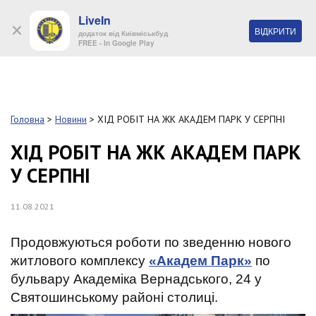
LiveIn
+38 (044) 280 90 11
ВІДКРИТИ
додаток від Київміськбуд
FREE - In Google Play
Обр
S
k
Головна
>
Новини
>
ХІД РОБІТ НА ЖК АКАДЕМ ПАРК У СЕРПНІ
Про
i
комп
p
ХІД РОБІТ НА ЖК АКАДЕМ ПАРК
t
У СЕРПНІ
o
Об’
m
a
11.08.2021
i
Нов
n
c
Продовжуються роботи по зведенню нового
Поку
o
житлового комплексу
«Академ Парк»
по
n
бульвару Академіка Вернадського, 24 у
t
Конт
e
Святошинському районі столиці.
n