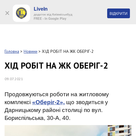
LiveIn
+38 (044) 280 90 11
ВІДКРИТИ
додаток від Київміськбуд
FREE - In Google Play
Обр
S
k
Головна
>
Новини
>
ХІД РОБІТ НА ЖК ОБЕРІГ-2
Про
i
комп
p
ХІД РОБІТ НА ЖК ОБЕРІГ-2
t
o
Об’
09.07.2021
m
a
i
Нов
Продовжуються роботи на житловому
n
комплексі
«Оберіг-2»,
що зводиться у
c
Поку
o
Дарницькому районі столиці по вул.
n
Бориспільська, 30-А, 40.
t
Конт
e
n