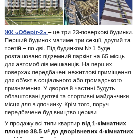
ЖК «Оберіг-2»
– це три 23-поверхові будинки.
Перший будинок матиме три секції, другий та
третій – по дві. Під будинком № 1 буде
розташовано підземний паркінг на 65 місць
для автомобілів мешканців. На перших
поверхах передбачені нежитлові приміщення
для об’єктів соціального або громадського
призначення. У дворовій частині будуть
облаштовані дитячі та спортивні майданчики,
місця для відпочинку. Крім того, поруч
передбачене будівництво церкви.
У продажу всі типи квартир
від
1-кімнатних
площею 38.5 м² до дворівневих 4-кімнатних