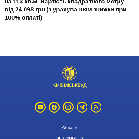
на 113 кв.м. Вартість квадратного метру
від 24 098 грн (
з урахуванням знижки при
100% оплаті).
КИЇВМІСЬКБУД
Обране
Про компанію