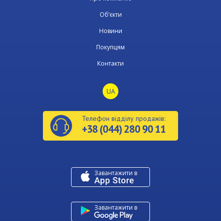
Об’єкти
Новини
Покупцям
Контакти
UA
Телефон відділу продажів:
+38 (044) 280 90 11
Завантажити в
U
Завантажити в