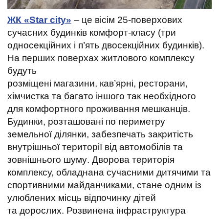
ЖК «Star city»
– це вісім 25-поверхових
сучасних будинків комфорт-класу (три
односекційних і п’ять двосекційних будинків).
На перших поверхах
житлового комплексу
будуть
розміщені
магазини,
кав’ярні,
ресторани,
хімчистка та багато інш
ого
так необхідного
для комфортного проживання мешканців.
Будинки, р
озташовані по периметру
земельної ділянки, забезпечать закритість
внутрішньої території
від
автомобілів
та
зовнішнього шуму
. Дворова територія
комплексу, обладнана сучасними дитячими та
спортивними майданчиками, стане одним
і
з
улюблених місць
відпочинку
дітей
та
дорослих. Розвинена інфраструктура