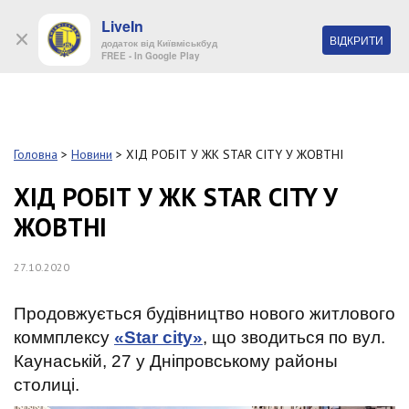
LiveIn
+38 (044) 280 90 11
ВІДКРИТИ
додаток від Київміськбуд
FREE - In Google Play
Обр
S
k
Головна
>
Новини
>
ХІД РОБІТ У ЖК STAR CITY У ЖОВТНІ
Про
i
комп
p
ХІД РОБІТ У ЖК STAR CITY У
t
ЖОВТНІ
o
Об’
m
a
27.10.2020
i
Нов
n
c
Продовжується будівництво нового житлового
Поку
o
коммплексу
«Star city»
, що зводиться по вул.
n
Каунаській, 27 у Дніпровському районы
t
Конт
e
столиці.
n