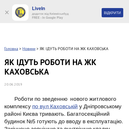
LiveIn
+38 (044) 280 90 11
ВІДКРИТИ
додаток від Київміськбуд
FREE - In Google Play
Обр
S
k
Головна
>
Новини
>
ЯК ІДУТЬ РОБОТИ НА ЖК КАХОВСЬКА
Про
i
комп
p
ЯК ІДУТЬ РОБОТИ НА ЖК
t
КАХОВСЬКА
o
Об’
m
a
20.06.2019
i
Нов
n
c
Роботи по зведенню нового житлового
Поку
o
комплексу
по вул Каховській
у Дніпровському
n
районі Києва тривають. Багатосекційний
t
Конт
e
будинок №5 готують до вводу в експлуатацію.
n
Закінчено зовнішню та внутрішню кладку.