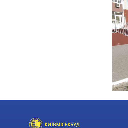
КИЇВМІСЬКБУД