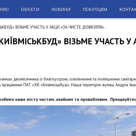
НІЮ
ОБ’ЄКТИ
НОВИНИ
ПОКУПЦЯМ
КОНТА
БУД» ВІЗЬМЕ УЧАСТЬ У АКЦІЇ «ЗА ЧИСТЕ ДОВКІЛЛЯ».
ИЇВМІСЬКБУД» ВІЗЬМЕ УЧАСТЬ У А
 рамках двомісячника із благоустрою, озеленення та поліпшення санітарн
сть працівники ПАТ «ХК «Київміськбуд». Наша територія: вулиці Андрія 
робимо наше місто чистим, охайним та привабливим. Приєднуйтес