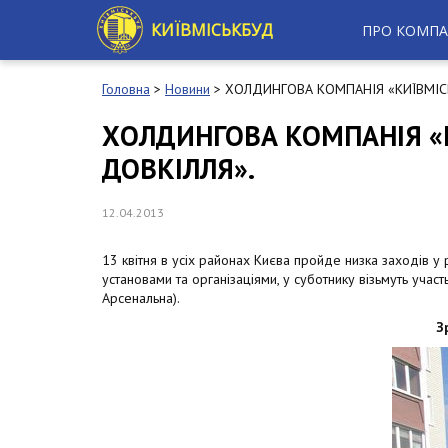
S
k
КИЇВМІСЬКБУД
ПРО КОМПА
i
p
t
Головна
>
Новини
>
ХОЛДИНГОВА КОМПАНІЯ «КИЇВМІСЬК
o
m
ХОЛДИНГОВА КОМПАНІЯ «К
a
ДОВКІЛЛЯ».
i
n
c
12.04.2013
o
n
t
13 квітня в усіх районах Києва пройде низка заходів у
e
установами та організаціями, у суботнику візьмуть уча
n
Арсенальна).
t
З