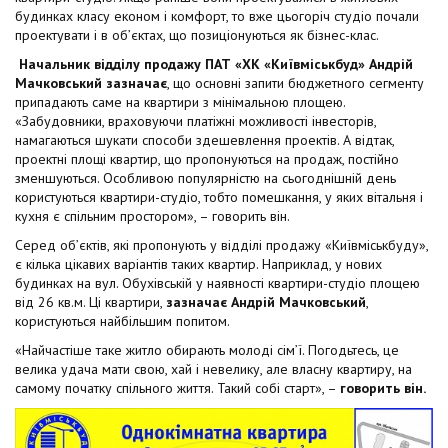
t
будинках класу економ і комфорт, то вже цьогоріч студіо почали
проектувати і в об’єктах, що позиціонуються як бізнес-клас.
Начальник відділу продажу ПАТ «ХК «Київміськбуд» Андрій
Мачковський зазначає
, що основні запити бюджетного сегменту
припадають саме на квартири з мінімальною площею.
«Забудовники, враховуючи платіжні можливості інвесторів,
намагаються шукати способи здешевлення проектів. А відтак,
проектні площі квартир, що пропонуються на продаж, постійно
зменшуються. Особливою популярністю на сьогоднішній день
користуються квартири-студіо, тобто помешкання, у яких вітальня і
кухня є спільним простором», – говорить він.
Серед об’єктів, які пропонують у відділі продажу «Київміськбуду»,
є кілька цікавих варіантів таких квартир. Наприклад, у нових
будинках на вул. Обухівській у наявності квартири-студіо площею
від 26 кв.м. Ці квартири,
зазначає Андрій Мачковський
,
користуються найбільшим попитом.
«Найчастіше таке житло обирають молоді сім’ї. Погодьтесь, це
велика удача мати свою, хай і невелику, але власну квартиру, на
самому початку спільного життя. Такий собі старт», –
говорить він.