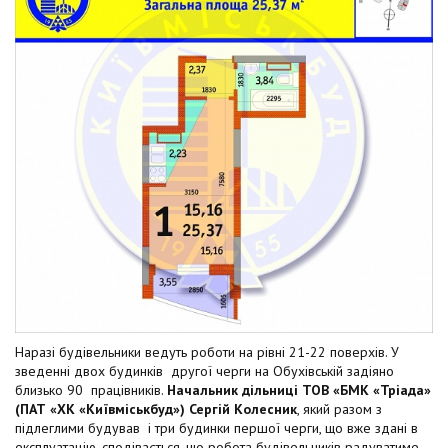
Наразі будівельники ведуть роботи на рівні 21-22 поверхів. У
зведенні двох будинків другої черги на Обухівській задіяно
близько 90 працівників.
Начальник дільниці ТОВ «БМК «Тріада»
(ПАТ «ХК «Київміськбуд») Сергій Колесник
, який разом з
підлеглими будував і три будинки першої черги, що вже здані в
експлуатацію, сподівається, що робота будівельників радуватиме