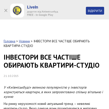
LiveIn
+38 (044) 280 90 11
ВІДКРИТИ
додаток від Київміськбуд
FREE - In Google Play
Обр
S
k
Головна
>
Новини
>
ІНВЕСТОРИ ВСЕ ЧАСТІШЕ ОБИРАЮТЬ
Про
i
КВАРТИРИ-СТУДІО
комп
p
t
ІНВЕСТОРИ ВСЕ ЧАСТІШЕ
o
Об’
ОБИРАЮТЬ КВАРТИРИ-СТУДІО
m
a
i
Нов
21.10.2015
n
c
Поку
o
У «Київміськбуді» великою популярністю у інвесторів
n
користуються квартири, в яких запроектовано спільну вітальню і
t
кухню
Конт
e
На ринку нерухомості новий актуальний тренд – невеликі
n
квартири-студіо. Якщо раніше вони проектувалися в житлових