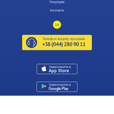
Покупцям
Контакти
UA
Телефон відділу продажів:
+38 (044) 280 90 11
Завантажити в
U
Завантажити в
Copyright © Київміськбуд 2026
Developed by