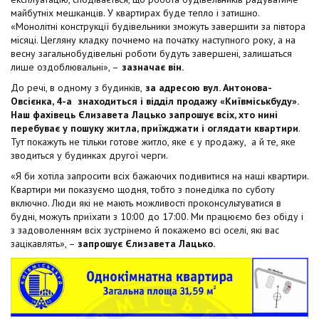
майбутніх мешканців. У квартирах буде тепло і затишно.
«Монолітні конструкції будівельники зможуть завершити за півтора
місяці. Цегляну кладку почнемо на початку наступного року, а на
весну загальнобудівельні роботи будуть завершені, залишаться
лише оздоблювальні», –
зазначає він.
До речі, в одному з будинків,
за адресою вул. Антонова-
Овсієнка, 4-а знаходиться і відділ продажу «Київміськбуду».
Наш фахівець Єлизавета Лацько запрошує всіх, хто нині
перебуває у пошуку житла, приїжджати і оглядати квартири
.
Тут покажуть не тільки готове житло, яке є у продажу, а й те, яке
зводиться у будинках другої черги.
«Я би хотіла запросити всіх бажаючих подивитися на наші квартири.
Квартири ми показуємо щодня, тобто з понеділка по суботу
включно. Люди які не мають можливості проконсультуватися в
будні, можуть приїхати з 10:00 до 17:00. Ми працюємо без обіду і
з задоволенням всіх зустрінемо й покажемо всі оселі, які вас
зацікавлять», –
запрошує Єлизавета Лацько.