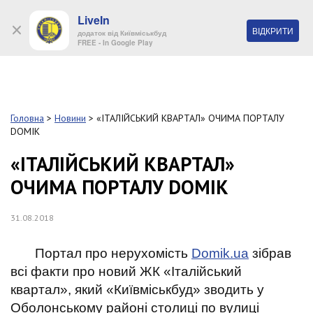
LiveIn
+38 (044) 280 90 11
ВІДКРИТИ
додаток від Київміськбуд
FREE - In Google Play
Обр
S
k
Головна
>
Новини
>
«ІТАЛІЙСЬКИЙ КВАРТАЛ» ОЧИМА ПОРТАЛУ
Про
i
DOMIK
комп
p
t
«ІТАЛІЙСЬКИЙ КВАРТАЛ»
o
Об’
ОЧИМА ПОРТАЛУ DOMIK
m
a
i
Нов
31.08.2018
n
c
Поку
o
Портал про нерухомість
Domik.ua
зібрав
n
всі факти про новий ЖК «Італійський
t
Конт
квартал», який «Київміськбуд» зводить у
e
n
Оболонському районі столиці по вулиці