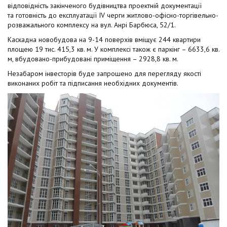
t
відповідність закінченого будівництва проектній документації
та готовність до експлуатації IV черги житлово-офісно-торгівельно-
розважального комплексу на вул. Анрі Барбюса, 52/1.
Каскадна новобудова на 9-14 поверхів вміщує 244 квартири
площею 19 тис. 415,3 кв. м. У комплексі також є паркінг – 6633,6 кв.
м, вбудовано-прибудовані приміщення – 2928,8 кв. м.
Незабаром інвесторів буде запрошено для перегляду якості
виконаних робіт та підписання необхідних документів.