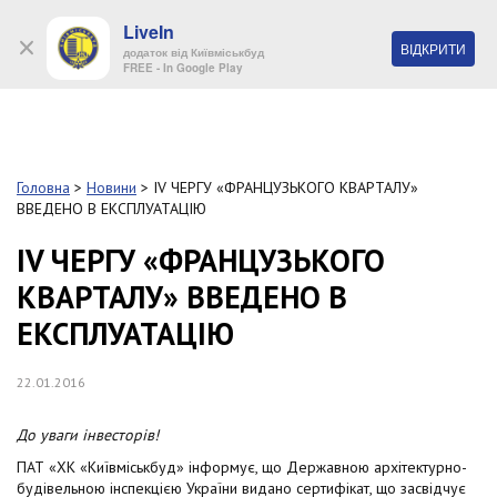
LiveIn
+38 (044) 280 90 11
ВІДКРИТИ
додаток від Київміськбуд
FREE - In Google Play
Обр
S
k
Головна
>
Новини
>
IV ЧЕРГУ «ФРАНЦУЗЬКОГО КВАРТАЛУ»
Про
i
ВВЕДЕНО В ЕКСПЛУАТАЦІЮ
комп
p
t
IV ЧЕРГУ «ФРАНЦУЗЬКОГО
o
Об’
КВАРТАЛУ» ВВЕДЕНО В
m
a
ЕКСПЛУАТАЦІЮ
i
Нов
n
c
22.01.2016
Поку
o
n
До уваги інвесторів!
t
Конт
e
ПАТ «ХК «Київміськбуд» інформує, що Державною архітектурно-
n
будівельною інспекцією України видано сертифікат, що засвідчує