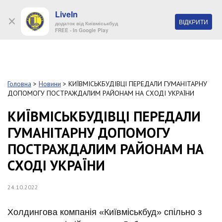
LiveIn
+38 (044) 280 90 11
ВІДКРИТИ
додаток від Київміськбуд
FREE - In Google Play
Обр
S
k
Головна
>
Новини
>
КИЇВМІСЬКБУДІВЦІ ПЕРЕДАЛИ ГУМАНІТАРНУ
Про
i
ДОПОМОГУ ПОСТРАЖДАЛИМ РАЙОНАМ НА СХОДІ УКРАЇНИ
комп
p
t
КИЇВМІСЬКБУДІВЦІ ПЕРЕДАЛИ
o
Об’
ГУМАНІТАРНУ ДОПОМОГУ
m
a
ПОСТРАЖДАЛИМ РАЙОНАМ НА
i
Нов
n
СХОДІ УКРАЇНИ
c
Поку
o
n
24.10.2022
t
Конт
e
Холдингова компанія «Київміськбуд» спільно з
n