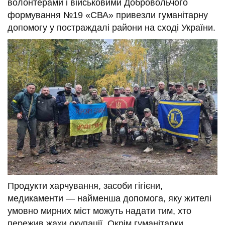
t
волонтерами і військовими Добровольчого
формування №19 «СВА» привезли
гуманітарну
допомогу у постраждалі райони на сході України.
Продукти харчування, засоби гігієни,
медикаменти — найменша допомога, яку жителі
умовно мирних міст можуть надати тим, хто
пережив жахи окупації. Окрім гуманітарки,