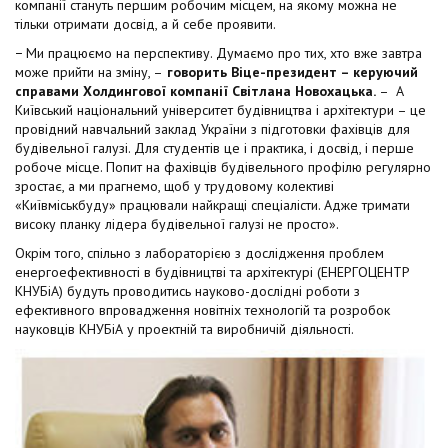
компанії стануть першим робочим місцем, на якому можна не
тільки отримати досвід, а й себе проявити.
− Ми працюємо на перспективу. Думаємо про тих, хто вже завтра
може прийти на зміну, –
говорить Віце-президент – керуючий
справами Холдингової компанії Світлана Новохацька.
– А
Київський національний університет будівництва і архітектури – це
провідний навчальний заклад України з підготовки фахівців для
будівельної галузі. Для студентів це і практика, і досвід, і перше
робоче місце. Попит на фахівців будівельного профілю регулярно
зростає, а ми прагнемо, щоб у трудовому колективі
«Київміськбуду» працювали найкращі спеціалісти. Адже тримати
високу планку лідера будівельної галузі не просто».
Окрім того, спільно з лабораторією з дослідження проблем
енергоефективності в будівництві та архітектурі (ЕНЕРГОЦЕНТР
КНУБіА) будуть проводитись науково-дослідні роботи з
ефективного впровадження новітніх технологій та розробок
науковців КНУБіА у проектній та виробничій діяльності.