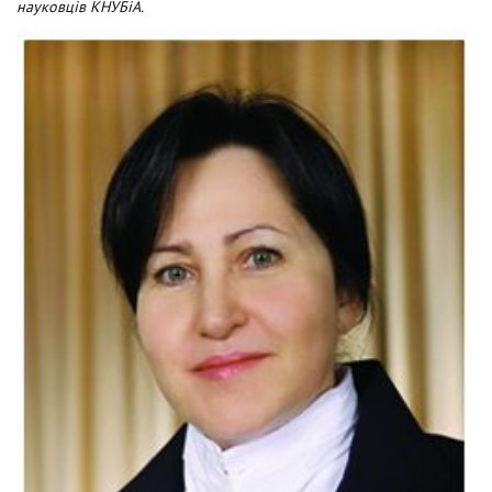
t
науковців КНУБіА.