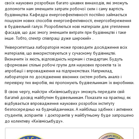
своїх наукових розробках багато цікавих винаходів, які зможуть
допомогти нам зменшити затрати робочої сили і саму вартість
будівництва. Кафедра енергоефективності постійно займається
пошуком нових способів енергоефективності, енергозбереження
в будівельній галузі. Розроблються нові матеріали для утеплення
фасадів, що дає змогу зменшити витрати при будівництві і таке
інше. Тобто, спектр співпраці дуже широкий» .
Університетська лабораторія може проводити дослідження всіх
матеріалів, що використовуються у сучасному будівництві.
Визначити їх якість, відповідність нормам і стандартам. Будуть
сформовані спільні робочі групи для наукових проектів та їх
апробації і впровадження на підприємствах. Наприклад,
лабораторія по дослідженню віконних систем робить аналіз і
перевірку тих виробів, які пропонують будівельникам їх виробники.
В свою чергу, майстри «Київміськбуду» зможуть передати свій
багатий досвід майбутнім будівельникам. Показати на практиці, як
відбувається впровадження наукових розробок інституту
безпосередньо на будмайданчиках. А найбільш здібних і активних
студентів, аспірантів і докторантів у майбутньому буде запрошено
до колективу «Київміськбуду».