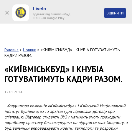
LiveIn
+38 (044) 280 90 11
ВІДКРИТИ
додаток від Київміськбуд
FREE - In Google Play
Обр
S
k
Головна
>
Новини
>
«КИЇВМІСЬКБУД» І КНУБІА ГОТУВАТИМУТЬ
Про
i
КАДРИ РАЗОМ.
комп
p
t
«КИЇВМІСЬКБУД» І КНУБІА
o
Об’
ГОТУВАТИМУТЬ КАДРИ РАЗОМ.
m
a
i
Нов
17.01.2014
n
c
Поку
o
Холдингова компанія «Київміськбуд» і Київський Національний
n
інститут будівництва та архітектури підписали договір про
t
співпрацю. Відтепер студенти ВУЗу матимуть змогу проходити
Конт
e
виробничу практику безпосередньо на підприємствах Холдингу, а
n
будівельники впроваджувати новітні технології та розробки