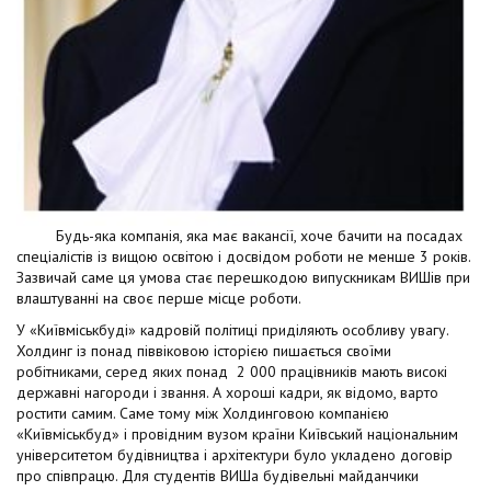
Будь-яка компанія, яка має вакансії, хоче бачити на посадах
спеціалістів із вищою освітою і досвідом роботи не менше 3 років.
Зазвичай саме ця умова стає перешкодою випускникам ВИШів при
влаштуванні на своє перше місце роботи.
У «Київміськбуді» кадровій політиці приділяють особливу увагу.
Холдинг із понад піввіковою історією пишається своїми
робітниками, серед яких понад 2 000 працівників мають високі
державні нагороди і звання. А хороші кадри, як відомо, варто
ростити самим. Саме тому між Холдинговою компанією
«Київміськбуд» і провідним вузом країни Київський національним
університетом будівництва і архітектури було укладено договір
про співпрацю. Для студентів ВИШа будівельні майданчики