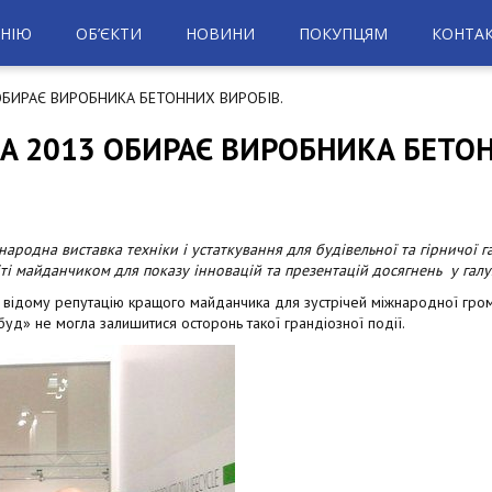
НІЮ
ОБ’ЄКТИ
НОВИНИ
ПОКУПЦЯМ
КОНТА
ОБИРАЄ ВИРОБНИКА БЕТОННИХ ВИРОБІВ.
A 2013 ОБИРАЄ ВИРОБНИКА БЕТОН
народна виставка техніки і устаткування для будівельної та гірничої 
і майданчиком для показу інновацій та презентацій досягнень у галуз
ьо відому репутацію кращого майданчика для зустрічей міжнародної грома
буд» не могла залишитися осторонь такої грандіозної події.