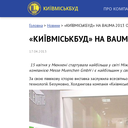
S
k
КИЇВМІСЬКБУД
ПРО КОМПА
i
p
t
Головна
>
Новини
>
«КИЇВМІСЬКБУД» НА BAUMA 2013 
o
m
«КИЇВМІСЬКБУД» НА BAUM
a
i
n
17.04.2013
c
o
15 квітня у Мюнхені стартувала найбільша у світі Між
n
компанією Messe Muenchen GmbH і є найбільшим у світ
t
e
За свою піввікову історію виставка заслужила всесвітн
n
технологій. Безумовно, Холдингова компанія «Київміськ
t