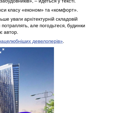
абудовників», – йдеться у тексті.
екси класу «економ» та «комфорт».
ьше уваги архітектурній складовій
и потраплять, але погодьтеся, будинки
є автор.
працелюбніших девелоперів»
.