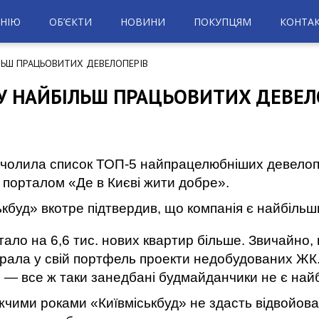
НІЮ
ОБ’ЄКТИ
НОВИНИ
ПОКУПЦЯМ
КОНТА
ІЛЬШ ПРАЦЬОВИТИХ ДЕВЕЛОПЕРІВ
ГУ НАЙБІЛЬШ ПРАЦЬОВИТИХ ДЕВЕЛ
очолила список ТОП-5 найпрацелюбніших девелопе
 порталом «Де в Києві жити добре».
ькбуд» вкотре підтвердив, що компанія є найбіль
тало на 6,6 тис. нових квартир більше. Звичайно, 
рала у свій портфель проект
и
недобудован
их
ЖК.
с — все ж таки занедбані будмайданчики не
є най
чими роками «Київміськбуд» не здасть відвойова