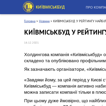
S
k
КИЇВМІСЬКБУД
ПРО КОМПА
i
p
t
Головна
>
Новини
>
КИЇВМІСЬКБУД У РЕЙТИНГУ НАЙБ
o
m
КИЇВМІСЬКБУД У РЕЙТИН
a
i
n
16.12.2021
c
o
Холдингова компанія «Київміськбуд» 
n
t
складено та опубліковано профільним
e
Як зазначають організатори, «Київміс
n
t
«Завдяки йому, за цей період у Києві с
Київміськбуд — компанія активно наби
можна записати компанії тільки в плю
При цьому дуже ймовірно, що найближ