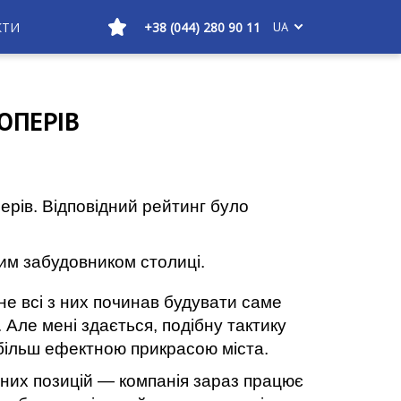
КТИ
+38 (044) 280 90 11
UA
ОПЕРІВ
рів. Відповідний рейтинг було
шим забудовником столиці.
не всі з них почина
в
будувати саме
 Але мені здається, подібну тактику
більш ефектною
прикрас
ою
міста.
них позицій — компанія зараз працює