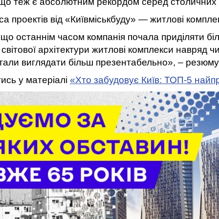
 що теж є абсолютним рекордом серед столичних з
а проектів від «Київміськбуду» — житлові компл
що останнім часом компанія почала приділяти біл
 світової архітектури житлові комплекси навряд ч
стали виглядати
більш презентабельно
», – резюму
ись у матеріалі
«Хто забудовує Київ: ТОП-5 най