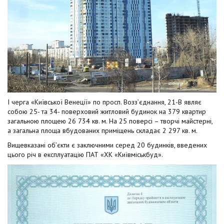
І черга «Київської Венеції» по просп. Возз’єднання, 21-В являє
собою 25- та 34- поверховий житловий будинок на 379 квартир
загальною площею 26 734 кв. м. На 25 поверсі – творчі майстерні,
а загальна площа вбудованих приміщень складає 2 297 кв. м.
Вищевказані об’єкти є заключними серед 20 будинків, введених
цього річ в експлуатацію ПАТ «ХК «Київміськбуд».