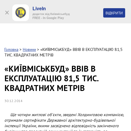
LiveIn
+38 (044) 280 90 11
ВІДКРИТИ
додаток від Київміськбуд
FREE - In Google Play
Обр
S
k
Головна
>
Новини
>
«КИЇВМІСЬКБУД» ВВІВ В ЕКСПЛУАТАЦІЮ 81,5
Про
i
ТИС. КВАДРАТНИХ МЕТРІВ
комп
p
t
«КИЇВМІСЬКБУД» ВВІВ В
o
Об’
ЕКСПЛУАТАЦІЮ 81,5 ТИС.
m
a
КВАДРАТНИХ МЕТРІВ
i
Нов
n
c
30.12.2014
Поку
o
n
Ще чотири житлові об’єкти, зведені Холдинговою компанією,
t
Конт
отримали сертифікати Державної архітектурно-будівельної
e
інспекції України, якими засвідчено відповідність закінченого
n