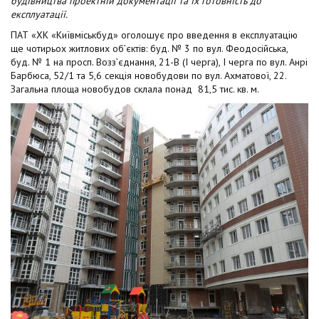
будівництва проектній документації та їх готовність до
t
експлуатації.
ПАТ «ХК «Київміськбуд» оголошує про введення в експлуатацію
ще чотирьох житлових об’єктів: буд. № 3 по вул. Феодосійська,
буд. № 1 на просп. Возз’єднання, 21-В (І черга), І черга по вул. Анрі
Барбюса, 52/1 та 5,6 секція новобудови по вул. Ахматової, 22.
Загальна площа новобудов склала понад 81,5 тис. кв. м.