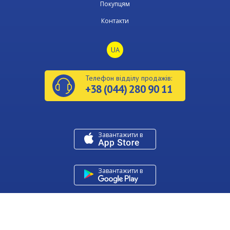
Покупцям
Контакти
UA
Телефон відділу продажів:
+38 (044) 280 90 11
Завантажити в
U
Завантажити в
Copyright © Київміськбуд 2026
Developed by