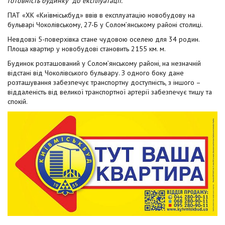
готовність будинку до експлуатації.
t
ПАТ «ХК «Київміськбуд» ввів в експлуатацію новобудову на
бульварі Чоколівському, 27-Б у Солом’янському районі столиці.
Невдовзі 5-поверхівка стане чудовою оселею для 34 родин.
Площа квартир у новобудові становить 2155 км. м.
Будинок розташований у Солом’янському районі, на незначній
відстані від Чоколівського бульвару. З одного боку дане
розташування забезпечує транспортну доступність, з іншого –
віддаленість від великої транспортної артерії забезпечує тишу та
спокій.