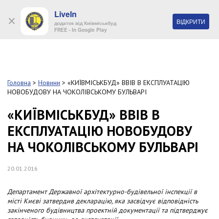
LiveIn
+38 (044) 280 90 11
ВІДКРИТИ
додаток від Київміськбуд
FREE - In Google Play
Обр
S
k
Головна
>
Новини
>
«КИЇВМІСЬКБУД» ВВІВ В ЕКСПЛУАТАЦІЮ
Про
i
НОВОБУДОВУ НА ЧОКОЛІВСЬКОМУ БУЛЬВАРІ
комп
p
t
«КИЇВМІСЬКБУД» ВВІВ В
o
Об’
ЕКСПЛУАТАЦІЮ НОВОБУДОВУ
m
a
НА ЧОКОЛІВСЬКОМУ БУЛЬВАРІ
i
Нов
n
c
20.01.2016
Поку
o
n
Департамент Державної архітектурно-будівельної інспекції в
t
Конт
місті Києві затвердив декларацію, яка засвідчує відповідність
e
закінченого будівництва проектній документації та підтверджує
n