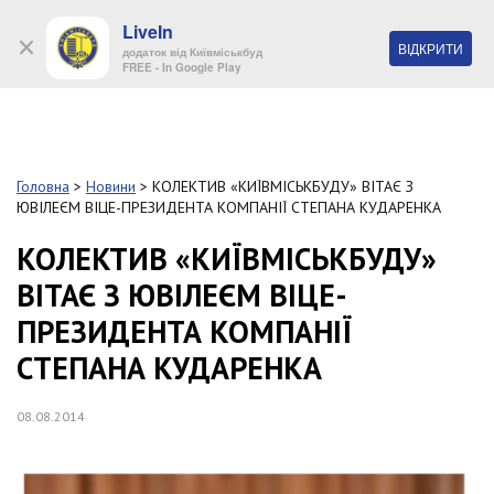
LiveIn
+38 (044) 280 90 11
ВІДКРИТИ
додаток від Київміськбуд
FREE - In Google Play
Обр
S
k
Головна
>
Новини
>
КОЛЕКТИВ «КИЇВМІСЬКБУДУ» ВІТАЄ З
Про
i
ЮВІЛЕЄМ ВІЦЕ-ПРЕЗИДЕНТА КОМПАНІЇ СТЕПАНА КУДАРЕНКА
комп
p
t
КОЛЕКТИВ «КИЇВМІСЬКБУДУ»
o
Об’
ВІТАЄ З ЮВІЛЕЄМ ВІЦЕ-
m
a
ПРЕЗИДЕНТА КОМПАНІЇ
i
Нов
n
СТЕПАНА КУДАРЕНКА
c
Поку
o
n
08.08.2014
t
Конт
e
n