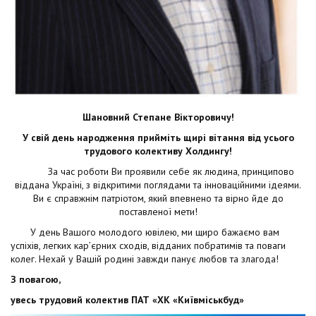
Шановний Степане Вікторовичу!
У свій день народження прийміть щирі вітання від усього
трудового колективу Холдингу!
За час роботи Ви проявили себе як людина, принципово
віддана Україні, з відкритими поглядами та інноваційними ідеями.
Ви є справжнім патріотом, який впевнено та вірно йде до
поставленої мети!
У день Вашого молодого ювілею, ми щиро бажаємо вам
успіхів, легких кар’єрних сходів, відданих побратимів та поваги
колег. Нехай у Вашій родині завжди панує любов та злагода!
З повагою,
увесь трудовий колектив ПАТ «ХК «Київміськбуд»