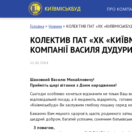
S
k
КИЇВМІСЬКБУД
ПРО КОМПА
i
p
t
Головна
>
Новини
>
КОЛЕКТИВ ПАТ «ХК «КИЇВМІСЬКБУ
o
m
КОЛЕКТИВ ПАТ «ХК «КИЇВ
a
КОМПАНІЇ ВАСИЛЯ ДУДУРИ
i
n
c
11.01.2014
o
n
t
Шановний Василю Михайловичу!
e
Прийміть щирі вітання з Днем народження!
n
t
Сьогодні особливо хочеться відзначити не тільки Ваш ви
відповідальній посаді, а й людяність, відкритість, готовн
«Київміськбуді» Ви заслужили глибоку пошану серед ко
Бажаємо Вам міцного здоров’я, щастя, родинного затиш
щедрий добром, багатий успіхами, сонячним батьківсь
З повагою,