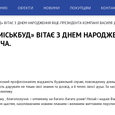
НІЮ
ОБ’ЄКТИ
НОВИНИ
ПОКУПЦЯМ
КОНТА
Д» ВІТАЄ З ДНЕМ НАРОДЖЕННЯ ВІЦЕ-ПРЕЗИДЕНТА КОМПАНІЇ ВАСИЛЯ 
МІСЬКБУД» ВІТАЄ З ДНЕМ НАРОДЖ
ЧА.
сокий професіоналізм, відданість будівельній справі, повсякденну діяльн
ість дарувати не тільки свої знання та досвід, а й тепло своєї душі. За ча
лективу.
ку , благополуччя і оптимізму на багато-багато років! Нехай і надалі 
ким щастям, захоплюючими новими планами і великими життєвими перспе