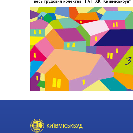
весь трудовий колектив ПАТ “ХК “Київміськбуд”
КИЇВМІСЬКБУД