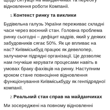
t
відновлення роботи Компанії.
Контекст ринку та виклики
Будівельна галузь України переживає складні
часи через воєнний стан. Головна проблема
ринку сьогодні – дефіцит кадрів, який у деяких
забудовників сягає 50%. Як це впливає на
нас? Київміськбуд працює як девелопер,
залучаючи підрядні організації. Це дозволяє
нам гнучкіше керувати процесами навіть в
умовах браку фахівців на ринку. Наступним
кроком стане повноцінне відновлення
функціонування Київміськбуду як генпідрядної
компанії.
Реальний стан справ на майданчиках
Ми зосереджені на повному відновленні