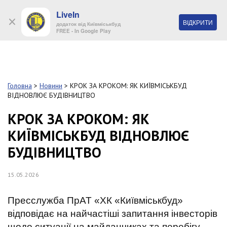
LiveIn
+38 (044) 280 90 11
ВІДКРИТИ
додаток від Київміськбуд
FREE - In Google Play
Обр
S
k
Головна
>
Новини
>
КРОК ЗА КРОКОМ: ЯК КИЇВМІСЬКБУД
Про
i
ВІДНОВЛЮЄ БУДІВНИЦТВО
комп
p
t
КРОК ЗА КРОКОМ: ЯК
o
Об’
КИЇВМІСЬКБУД ВІДНОВЛЮЄ
m
a
БУДІВНИЦТВО
i
Нов
n
c
15.05.2026
Поку
o
n
Пресслужба ПрАТ «ХК «Київміськбуд»
t
Конт
e
відповідає на найчастіші запитання інвесторів
n
щодо ситуації на майданчиках та перебігу