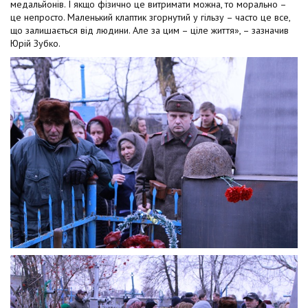
медальйонів. І якщо фізично це витримати можна, то морально –
це непросто. Маленький клаптик згорнутий у гільзу – часто це все,
що залишається від людини. Але за цим – ціле життя», – зазначив
Юрій Зубко.