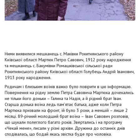
Ними виявилися мешканець с. Маківки Рокитнянського району
Київської області Мартюк Петро Савович, 1912 року народження
та мешканець с. Бакумівки Ромашківської сільської ради
Рокитнянського району Київської області Голубець Андрій Іванович,
1913 року народження.
Родичам і близьким воїнів важко було повірити в цю інформацію.
Повернення на рідну землю Петра Савовича Мартюка дочекались
не тільки його доньки – Галина та Надія, а й рідний брат Іван.
Старша донька воїна ледь пам’ятає батька, адже коли Петра
Мартюка призвали на фронт, їй було 3 роки, а меншій – лише 2
місяці. 89-річний молодший брат воїна – Іван Савович розповів,
що шукали полеглого багато років. Звертались і на програму
«Чекай мене», писали у різні архіви. Дружина до останніх днів
сподівалась, що бодай якась звістка буде про чоловіка.