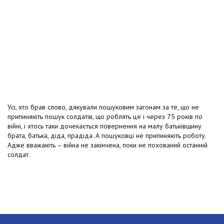
Усі, хто брав слово, дякували пошуковим загонам за те, що не
припиняють пошук солдатів, що роблять це і через 75 років по
війні, і хтось таки дочекається повернення на малу батьківщину
брата, батька, діда, прадіда. А пошуковці не припиняють роботу.
Адже вважають – війна не закінчена, поки не похований останній
солдат.