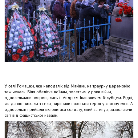
У селі Ромашки, яке неподалік від Маківки, на траурну церемонію
теж чекали. Біля обеліска воїнам, полеглим у роки війни,
односельчани попрощались із Андрієм Івановичем Голубцем. Рідні,
які давно виїхали з села, вирішили поховати героя у своєму місті. А
односельці прийшли вклонитися солдату, який загинув, визволяючи
світ від фашистської навали.