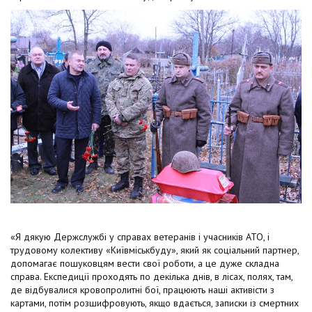
«Я дякую Держслужбі у справах ветеранів і учасників АТО, і
трудовому колективу «Київміськбуду», який як соціальний партнер,
допомагає пошуковцям вести свої роботи, а це дуже складна
справа. Експедиції проходять по декілька днів, в лісах, полях, там,
де відбувалися кровопролитні бої, працюють наші активісти з
картами, потім розшифровують, якщо вдається, записки із смертних