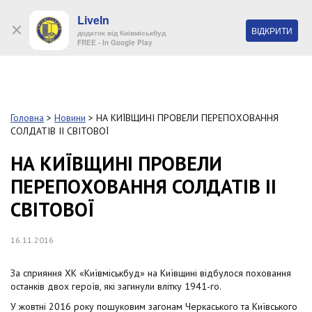
LiveIn
+38 (044) 280 90 11
ВІДКРИТИ
додаток від Київміськбуд
FREE - In Google Play
Обр
S
k
Головна
>
Новини
>
НА КИЇВЩИНІ ПРОВЕЛИ ПЕРЕПОХОВАННЯ
Про
i
СОЛДАТІВ ІІ СВІТОВОЇ
комп
p
t
НА КИЇВЩИНІ ПРОВЕЛИ
o
Об’
ПЕРЕПОХОВАННЯ СОЛДАТІВ ІІ
m
a
СВІТОВОЇ
i
Нов
n
c
16.11.2016
Поку
o
n
За сприяння ХК «Київміськбуд» на Київщині відбулося поховання
t
Конт
останків двох героїв, які загинули влітку 1941-го.
e
n
У жовтні 2016 року пошуковим загонам Черкаського та Київського