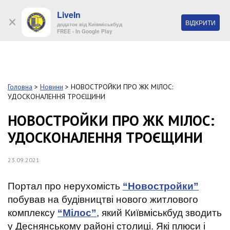
LiveIn
+38 (044) 280 90 11
ВІДКРИТИ
додаток від Київміськбуд
FREE - In Google Play
Обр
S
k
Головна
>
Новини
>
НОВОСТРОЙКИ ПРО ЖК МІЛОС:
Про
i
УДОСКОНАЛЕННЯ ТРОЄЩИНИ
комп
p
t
НОВОСТРОЙКИ ПРО ЖК МІЛОС:
o
Об’
УДОСКОНАЛЕННЯ ТРОЄЩИНИ
m
a
i
Нов
23.09.2021
n
c
Поку
o
Портал про нерухомість
“Новостройки”
n
побував на будівництві нового житлового
t
Конт
комплексу
“Мілос”
, який Київміськбуд зводить
e
n
у Деснянському районі столиці. Які плюси і