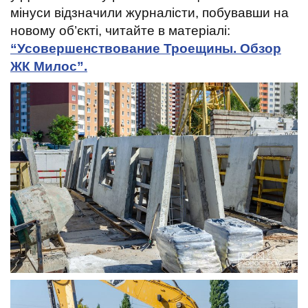
t
мінуси відзначили журналісти, побувавши на
новому об’єкті, читайте в матеріалі:
“Усовершенствование Троещины. Обзор
ЖК Милос”.