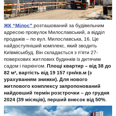
ЖК “Мілос”
розташований за будівельним
адресою провулок Милославський, а відділ
продажів – по вул. Милославська, 16. Це
найдоступніший комплекс, який зводить
Київміськбуд. Він складається з п’яти 27-
поверхових житлових будинків із дитячим
садом і паркінгом.
Площі квартир – від 38 до
82 м², вартість від 19 157 грн/кв.м (з
урахуванням знижки). Для нового
житлового комплексу запропонований
найдовший термін розстрочки – до грудня
2024 (39 місяців), перший внесок від 50%
.