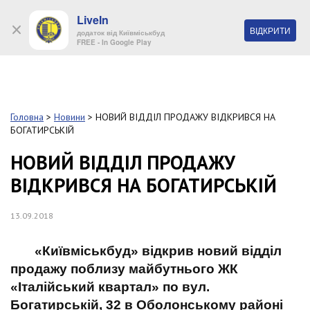
LiveIn
+38 (044) 280 90 11
ВІДКРИТИ
додаток від Київміськбуд
FREE - In Google Play
Обр
S
k
Головна
>
Новини
>
НОВИЙ ВІДДІЛ ПРОДАЖУ ВІДКРИВСЯ НА
Про
i
БОГАТИРСЬКІЙ
комп
p
t
НОВИЙ ВІДДІЛ ПРОДАЖУ
o
Об’
ВІДКРИВСЯ НА БОГАТИРСЬКІЙ
m
a
i
Нов
13.09.2018
n
c
Поку
o
«Київміськбуд» відкрив новий відділ
n
продажу поблизу майбутнього ЖК
t
Конт
«Італійський квартал» по вул.
e
n
Богатирській, 32 в Оболонському районі