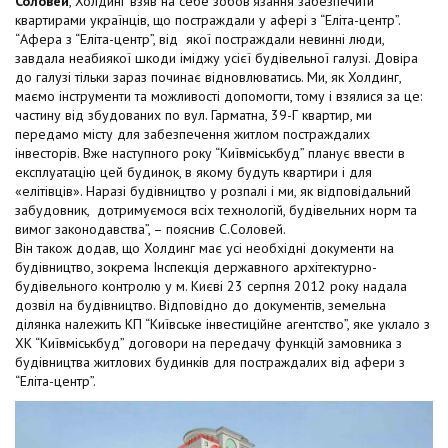
Соловей
, Холдинг взяв на себе зобов’язання забезпечити
t
квартирами українців, що постраждали у афері з “Еліта-центр”.
“Афера з “Еліта-центр”, від якої постраждали невинні люди,
завдала неабиякої шкоди іміджу усієї будівельної галузі. Довіра
до галузі тільки зараз починає відновлюватись. Ми, як Холдинг,
маємо інструменти та можливості допомогти, тому і взялися за це:
частину від збудованих по вул. Гарматна, 39-Г квартир, ми
передамо місту для забезпечення житлом постраждалих
інвесторів. Вже наступного року “Київміськбуд” планує ввести в
експлуатацію цей будинок, в якому будуть квартири і для
«елітівців». Наразі будівництво у розпалі і ми, як відповідальний
забудовник, дотримуємося всіх технологій, будівельних норм та
вимог законодавства”, – пояснив С.Соловей.
Він також додав, що Холдинг має усі необхідні документи на
будівництво, зокрема Інспекція державного архітектурно-
будівельного контролю у м. Києві 23 серпня 2012 року надала
дозвіл на будівництво. Відповідно до документів, земельна
ділянка належить КП “Київське інвестиційне агентство”, яке уклало з
ХК “Київміськбуд” договори на передачу функцій замовника з
будівництва житлових будинків для постраждалих від афери з
“Еліта-центр”.