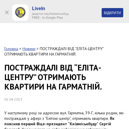
LiveIn
+38 (044) 280 90 11
ВІДКРИТИ
додаток від Київміськбуд
FREE - In Google Play
Обр
S
k
Головна
>
Новини
>
ПОСТРАЖДАЛІ ВІД “ЕЛІТА-ЦЕНТРУ”
Про
i
ОТРИМАЮТЬ КВАРТИРИ НА ГАРМАТНІЙ.
комп
p
t
ПОСТРАЖДАЛІ ВІД “ЕЛІТА-
o
Об’
ЦЕНТРУ” ОТРИМАЮТЬ
m
a
КВАРТИРИ НА ГАРМАТНІЙ.
i
Нов
n
c
01.04.2013
Поку
o
n
У наступному році за адресою вул. Гарматна, 39-Г, кілька родин, які
t
Конт
постраждалі у афері з “Елітою-центр”, отримають квартири.
Як
e
пояснив перший Віце-президент “Київміськбуду” Сергій
n