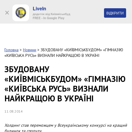
LiveIn
+38 (044) 280 90 11
ВІДКРИТИ
додаток від Київміськбуд
FREE - In Google Play
Обр
S
k
Головна
>
Новини
>
ЗБУДОВАНУ «КИЇВМІСЬКБУДОМ» «ГІМНАЗІЮ
Про
i
«КИЇВСЬКА РУСЬ» ВИЗНАЛИ НАЙКРАЩОЮ В УКРАЇНІ
комп
p
t
ЗБУДОВАНУ
o
Об’
«КИЇВМІСЬКБУДОМ» «ГІМНАЗІЮ
m
a
«КИЇВСЬКА РУСЬ» ВИЗНАЛИ
i
Нов
n
НАЙКРАЩОЮ В УКРАЇНІ
c
Поку
o
n
11.08.2014
t
Конт
e
Холдинг став переможцем у Всеукраїнському конкурсі на кращий
n
будинок та споруду.