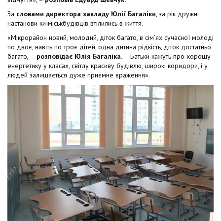
За
словами директора закладу Юлії Багаліки
, за рік дружні
настанови киїміськбудівців втілились в життя.
«Мікрорайон новий, молодий, діток багато, в сім’ях сучасної молоді
по двоє, навіть по троє дітей, одна дитина рідкість, діток достатньо
багато, –
розповідає Юлія Багаліка.
– Батьки кажуть про хорошу
енергетику у класах, світлу красиву будівлю, широкі коридори, і у
людей залишається дуже приємне враження».