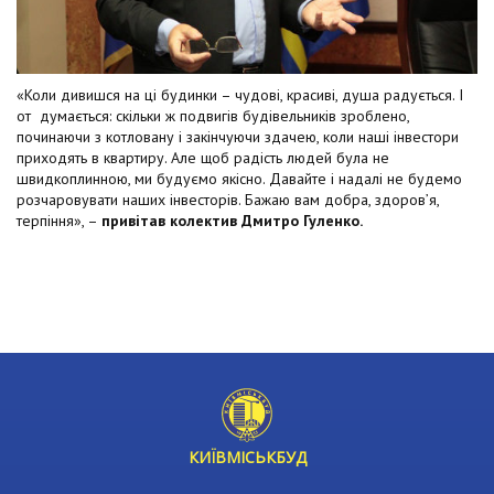
«Коли дивишся на ці будинки – чудові, красиві, душа радується. І
от думається: скільки ж подвигів будівельників зроблено,
починаючи з котловану і закінчуючи здачею, коли наші інвестори
приходять в квартиру. Але щоб радість людей була не
швидкоплинною, ми будуємо якісно. Давайте і надалі не будемо
розчаровувати наших інвесторів. Бажаю вам добра, здоров’я,
терпіння», –
привітав колектив Дмитро Гуленко.
КИЇВМІСЬКБУД