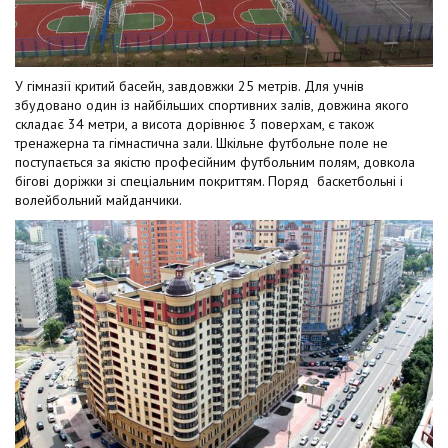
У гімназії критий басейн, завдовжки 25 метрів. Для учнів
збудовано один із найбільших спортивних залів, довжина якого
складає 34 метри, а висота дорівнює 3 поверхам, є також
тренажерна та гімнастична зали. Шкільне футбольне поле не
поступається за якістю професійним футбольним полям, довкола
бігові доріжки зі спеціальним покриттям. Поряд баскетбольні і
волейбольний майданчики.