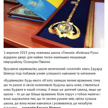
1 вересня 2013 року новенька школа «Гімназія «Київська Русь»
відкрила двері для майже тисячі маленьких мешканців
мікрорайону Осокорки-Північні.
Вручаючи керівництву школи величезний «золотий» ключ, Едуард
Шевчук тоді побажав учням успішного навчання та натхнення.
«Будівництво будь-якого об’єкту залишає великі враження, тому
що ти разом зі своїм колективом будуєш щось нове, з’являється
нова будівля в нашій столиці. А якщо це дитячий заклад, якщо це
школа – то це ще більші враження. Коли поруч з тобою малеча і
вона задоволена тим, що ти своїми руками звів, світла сучасна
школа, де вона може навчатися і розвиватися, це незабутні
відчуття», –
розповів Едуард Шевчук.