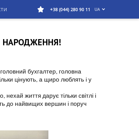
КТИ
+38 (044) 280 90 11
UA
М НАРОДЖЕННЯ!
 головний бухгалтер, головна
ільки цінують, а щиро люблять і у
нехай життя дарує тільки світлі і
ять до найвищих вершин і поруч