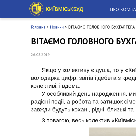
S
k
КИЇВМІСЬКБУД
ПРО КОМПА
i
p
t
Головна
>
Новини
>
ВІТАЄМО ГОЛОВНОГО БУХГАЛТЕРА 
o
m
ВІТАЄМО ГОЛОВНОГО БУХГ
a
i
n
26.08.2019
c
o
Якщо у колективу є душа, то у «Київ
n
t
володарка цифр, звітів і дебета з кре
e
колективі, і вдома.
n
У особливий день народження, ми всі
t
радісні події, а робота та затишок сі
завжди будуть кохані, рідні, близькі та
З повагою, весь колектив «Київмісь