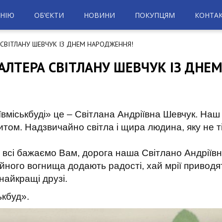
НІЮ
ОБ’ЄКТИ
НОВИНИ
ПОКУПЦЯМ
КОНТА
СВІТЛАНУ ШЕВЧУК ІЗ ДНЕМ НАРОДЖЕННЯ!
АЛТЕРА СВІТЛАНУ ШЕВЧУК ІЗ ДНЕ
міськбуді» це – Світлана Андріївна Шевчук. Наш
дитом. Надзвичайно світла і щира людина, яку не т
 бажаємо Вам, дорога наша Світлано Андріївно, 
мейного вогнища додають радості, хай мрії привод
 найкращі друзі.
кбуд».