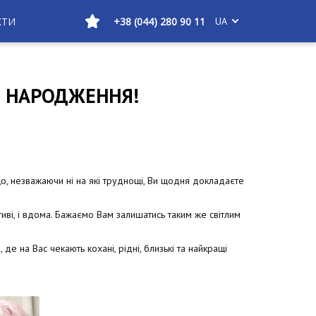
КТИ
+38 (044) 280 90 11
UA
М НАРОДЖЕННЯ!
о, незважаючи ні на які труднощі, Ви щодня докладаєте
ктиві, і вдома. Бажаємо Вам залишатись таким же світлим
де на Вас чекають кохані, рідні, близькі та найкращі