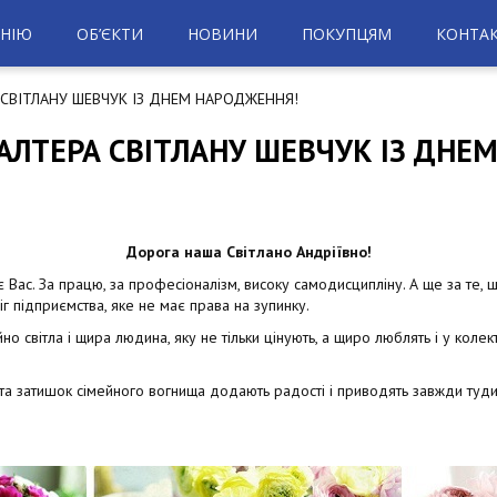
НІЮ
ОБ’ЄКТИ
НОВИНИ
ПОКУПЦЯМ
КОНТА
СВІТЛАНУ ШЕВЧУК ІЗ ДНЕМ НАРОДЖЕННЯ!
АЛТЕРА СВІТЛАНУ ШЕВЧУК ІЗ ДНЕ
Дорога наша Світлано Андріївно!
с. За працю, за професіоналізм, високу самодисципліну. А ще за те, щ
 підприємства, яке не має права на зупинку.
но світла і щира людина, яку не тільки цінують, а щиро люблять і у коле
та та затишок сімейного вогнища додають радості і приводять завжди туди, 