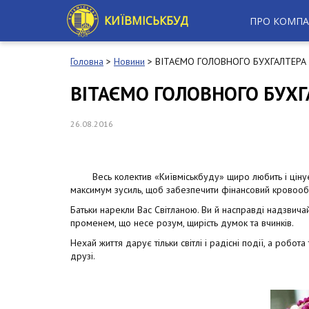
S
k
КИЇВМІСЬКБУД
ПРО КОМПА
i
p
t
Головна
>
Новини
>
ВІТАЄМО ГОЛОВНОГО БУХГАЛТЕРА 
o
m
ВІТАЄМО ГОЛОВНОГО БУХГ
a
i
n
26.08.2016
c
o
n
t
Весь колектив «Київміськбуду» щиро любить і цінує Ва
e
максимум зусиль, щоб забезпечити фінансовий кровообіг
n
Батьки нарекли Вас Світланою. Ви й насправді надзвичай
t
променем, що несе розум, щирість думок та вчинків.
Нехай життя дарує тільки світлі і радісні події, а робо
друзі.