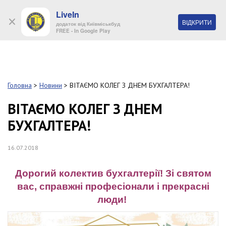
LiveIn
+38 (044) 280 90 11
ВІДКРИТИ
додаток від Київміськбуд
FREE - In Google Play
Обр
S
k
Головна
>
Новини
>
ВІТАЄМО КОЛЕГ З ДНЕМ БУХГАЛТЕРА!
Про
i
комп
p
ВІТАЄМО КОЛЕГ З ДНЕМ
t
БУХГАЛТЕРА!
o
Об’
m
a
16.07.2018
i
Нов
n
c
Дорогий колектив бухгалтерії! Зі святом
Поку
o
вас, справжні професіонали і прекрасні
n
люди!
t
Конт
e
n