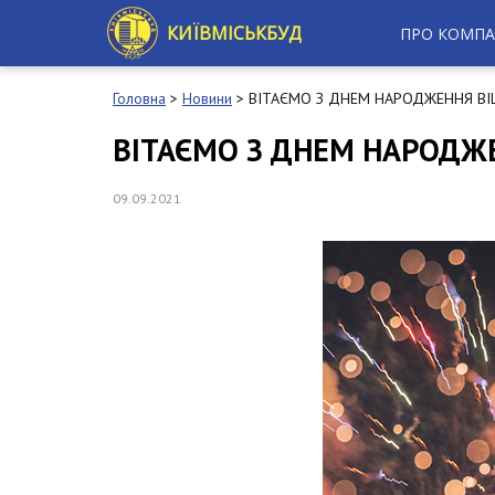
S
k
КИЇВМІСЬКБУД
ПРО КОМПА
i
p
t
Головна
>
Новини
>
ВІТАЄМО З ДНЕМ НАРОДЖЕННЯ ВІ
o
m
ВІТАЄМО З ДНЕМ НАРОДЖ
a
i
n
09.09.2021
c
o
n
t
e
n
t