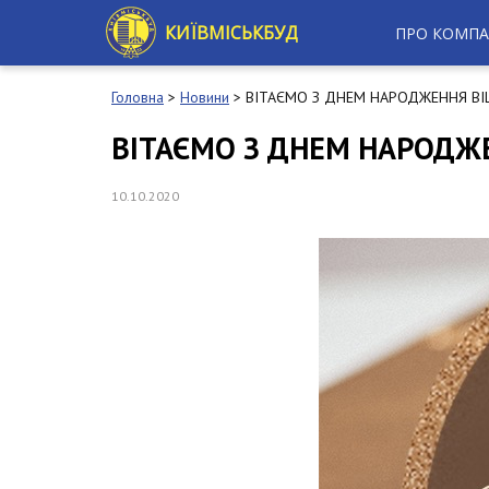
S
k
КИЇВМІСЬКБУД
ПРО КОМПА
i
p
t
Головна
>
Новини
>
ВІТАЄМО З ДНЕМ НАРОДЖЕННЯ ВІ
o
m
ВІТАЄМО З ДНЕМ НАРОДЖ
a
i
n
10.10.2020
c
o
n
t
e
n
t