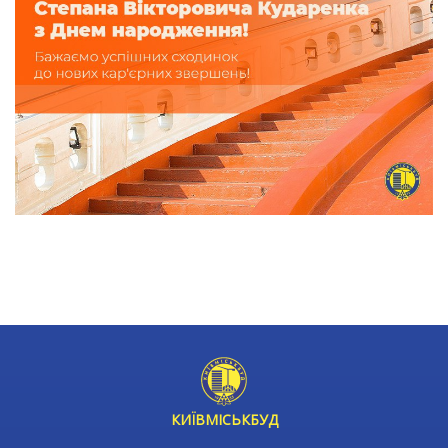
t
КИЇВМІСЬКБУД