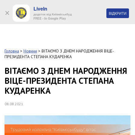
LiveIn
+38 (044) 280 90 11
ВІДКРИТИ
додаток від Київміськбуд
FREE - In Google Play
Обр
S
k
Головна
>
Новини
>
ВІТАЄМО З ДНЕМ НАРОДЖЕННЯ ВІЦЕ-
Про
i
ПРЕЗИДЕНТА СТЕПАНА КУДАРЕНКА
комп
p
t
ВІТАЄМО З ДНЕМ НАРОДЖЕННЯ
o
Об’
ВІЦЕ-ПРЕЗИДЕНТА СТЕПАНА
m
a
КУДАРЕНКА
i
Нов
n
c
08.08.2021
Поку
o
n
t
Конт
e
n