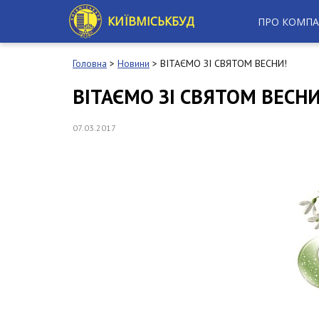
S
k
КИЇВМІСЬКБУД
ПРО КОМПА
i
p
t
Головна
>
Новини
>
ВІТАЄМО ЗІ СВЯТОМ ВЕСНИ!
o
m
ВІТАЄМО ЗІ СВЯТОМ ВЕСНИ
a
i
n
07.03.2017
c
o
n
t
e
n
t