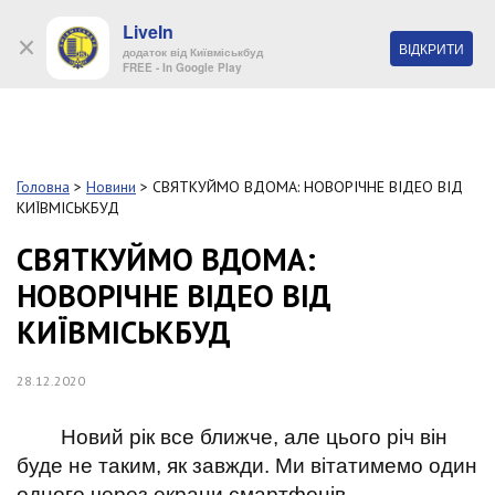
LiveIn
+38 (044) 280 90 11
ВІДКРИТИ
додаток від Київміськбуд
FREE - In Google Play
Обр
S
k
Головна
>
Новини
>
СВЯТКУЙМО ВДОМА: НОВОРІЧНЕ ВІДЕО ВІД
Про
i
КИЇВМІСЬКБУД
комп
p
t
СВЯТКУЙМО ВДОМА:
o
Об’
НОВОРІЧНЕ ВІДЕО ВІД
m
a
КИЇВМІСЬКБУД
i
Нов
n
c
28.12.2020
Поку
o
n
Новий рік все ближче, але цього річ він
t
Конт
e
буде не таким, як завжди. Ми вітатимемо один
n
одного через екрани смартфонів,