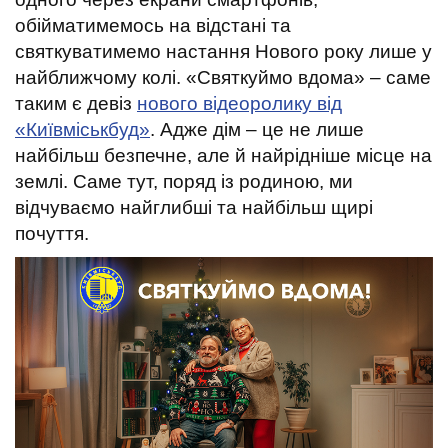
t
обійматимемось на відстані та
святкуватимемо настання
Нового року лише у
найближчому колі. «Святкуймо вдома» – саме
таким є девіз
нового відеоролику від
«Київміськбуд»
. Адже дім – це не лише
найбільш безпечне, але й найрідніше місце на
землі. Саме тут, поряд із родиною, ми
відчуваємо найглибші та найбільш щирі
почуття.