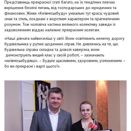
t
Представниць прекрасної статі багато, на їх тендітних плечах
вирішення безлічі питань, від господарських до юридичних та
фінансових. Жінки «Київміськбуду» унікальні: тут краса, чудовий
смак та стиль, поєднані з жорстким характером та прагматичним
розумом. Тож чоловіча частина великого колективу завжди із
задоволенням віддає належне прекрасним колегам.
«Наші дівчата найвеселіші у світі. Вони освітлюють нелегку дорогу
будівельника у рутині щоденних справ. Не дивлячись на те, що
будівельна справа складна та доволі каверзна, вони
демонструють вищий клас у своїй роботі, – зазначають
«київміськбудівці». – Будьте щасливими, здоровими, усміхненими –
бо ви прекрасні і варті цього!».