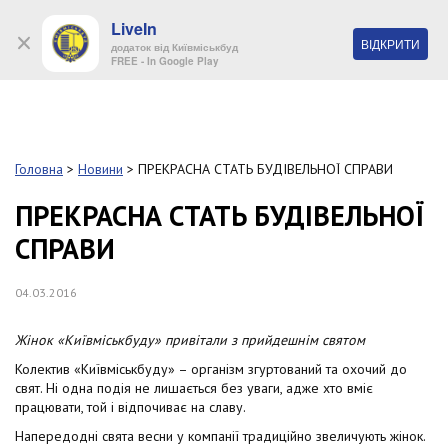
LiveIn
+38 (044) 280 90 11
ВІДКРИТИ
додаток від Київміськбуд
FREE - In Google Play
Обр
S
k
Головна
>
Новини
>
ПРЕКРАСНА СТАТЬ БУДІВЕЛЬНОЇ СПРАВИ
Про
i
комп
p
ПРЕКРАСНА СТАТЬ БУДІВЕЛЬНОЇ
t
СПРАВИ
o
Об’
m
a
04.03.2016
i
Нов
n
c
Жінок «Київміськбуду» привітали з прийдешнім святом
Поку
o
Колектив «Київміськбуду» – організм згуртований та охочий до
n
свят. Ні одна подія не лишається без уваги, адже хто вміє
t
працювати, той і відпочиває на славу.
Конт
e
n
Напередодні свята весни у компанії традиційно звеличують жінок.