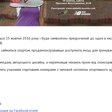
я 15 жовтня 2016 року і буде символічно приурочений до здачі в екс
В.
я займатися спортом, продемонструвавши доступність місць для тренува
медаль авторського дизайну, а переможців чекають призи від спонсорів
ь учасників стартовими номерами з чиповой системою спортивного хрон
к
иланя на Facebook-event