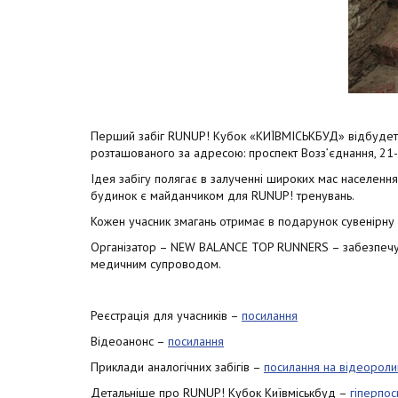
Перший забіг RUNUP! Кубок «КИЇВМІСЬКБУД» відбудетьс
розташованого за адресою: проспект Возз’єднання, 21-
Ідея забігу полягає в залученні широких мас населенн
будинок є майданчиком для RUNUP! тренувань.
Кожен учасник змагань отримає в подарунок сувенірну 
Організатор – NEW BALANCE TOP RUNNERS – забезпечуют
медичним супроводом.
Реєстрація для учасників –
посилання
Відеоанонс –
посилання
Приклади аналогічних забігів –
посилання на відеороли
Детальніше про RUNUP! Кубок Київміськбуд –
гіперпос