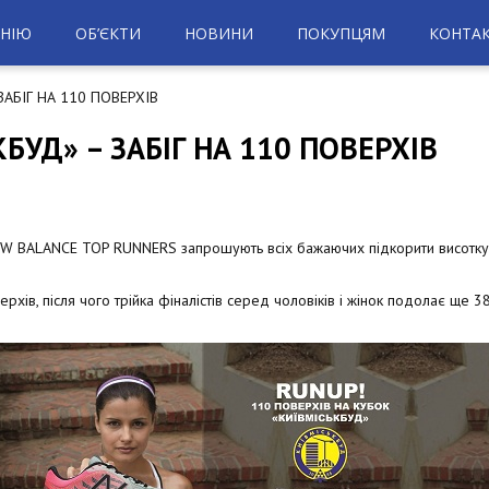
НІЮ
ОБ’ЄКТИ
НОВИНИ
ПОКУПЦЯМ
КОНТА
ЗАБІГ НА 110 ПОВЕРХІВ
БУД» – ЗАБІГ НА 110 ПОВЕРХІВ
NEW BALANCE TOP RUNNERS запрошують всіх бажаючих підкорити висотку
рхів, після чого трійка фіналістів серед чоловіків і жінок подолає ще 