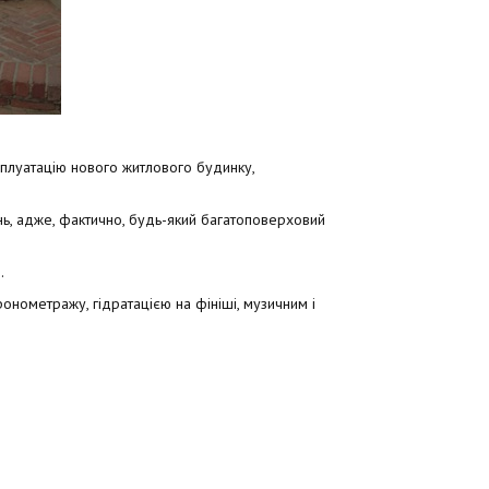
плуатацію нового житлового будинку,
нь, адже, фактично, будь-який багатоповерховий
.
ометражу, гідратацією на фініші, музичним і