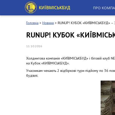
S
k
КИЇВМІСЬКБУД
ПРО КОМПА
i
p
t
Головна
>
Новини
>
RUNUP! КУБОК «КИЇВМІСЬКБУД» – 
o
m
RUNUP! КУБОК «КИЇВМІСЬК
a
i
n
11.10.2016
c
o
Холдингова компанія «КИЇВМІСЬКБУД» і біговій клуб 
n
на Кубок «КИЇВМІСЬКБУД».
t
e
Учасникам чекають 2 відбіркові тури-підйому по 36 пове
n
будівлі.
t