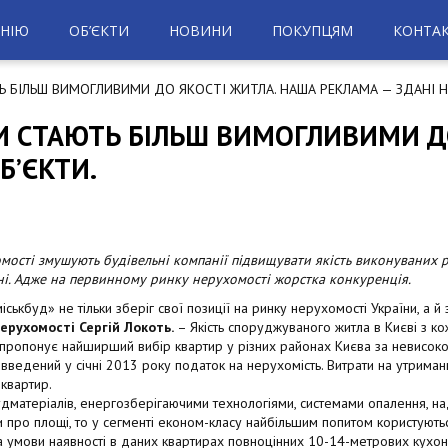
НІЮ
ОБ’ЄКТИ
НОВИНИ
ПОКУПЦЯМ
КОНТА
ТЬ БІЛЬШ ВИМОГЛИВИМИ ДО ЯКОСТІ ЖИТЛА. НАША РЕКЛАМА — ЗДАНІ Н
РИ СТАЮТЬ БІЛЬШ ВИМОГЛИВИМИ Д
Б’ЄКТИ.
і змушують будівельні компанії підвищувати якість виконуваних роб
ні. Адже на первинному ринку нерухомості жорстка конкуренція.
ькбуд» не тільки зберіг свої позиції на ринку нерухомості України, а й 
ерухомості Сергій Локоть.
– Якість споруджуваного житла в Києві з к
пропонує найширший вибір квартир у різних районах Києва за невисоко
 введений у січні 2013 року податок на нерухомість. Витрати на утриман
квартир.
удматеріалів, енергозберігаючими технологіями, системами опалення, наді
 про площі, то у сегменті економ-класу найбільшим попитом користуються
 За умови наявності в даних квартирах повноцінних 10-14-метрових кухо