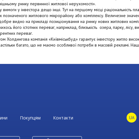
нішньому ринку первинної житлової нерухомості».
у вимоги у інвестора дещо інші. Тут на першому місці раціональність п
х позначеного житлового мікрорайону або комплексу. Величезне значенн
добре видно на прикладі позиціонування на ринку нових житлових комп
ихось його істотних переваг, наприклад, близькість озера, парку, лісу,
урентних переваг.
ом Холдингова компанія «Київміськбуд» гарантує інвестору житло високо
 настільки багато, що не маємо особливої потреби в масовій рекламі. На
ини
Покупцям
Контакти
UA