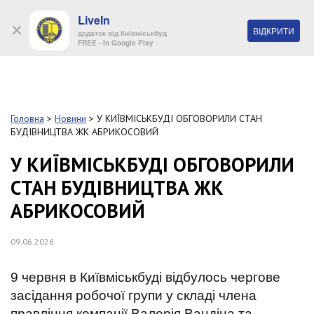
LiveIn
+38 (044) 280 90 11
ВІДКРИТИ
додаток від Київміськбуд
FREE - In Google Play
Обр
S
k
Головна
>
Новини
>
У КИЇВМІСЬКБУДІ ОБГОВОРИЛИ СТАН
Про
i
БУДІВНИЦТВА ЖК АБРИКОСОВИЙ
комп
p
t
У КИЇВМІСЬКБУДІ ОБГОВОРИЛИ
o
Об’
СТАН БУДІВНИЦТВА ЖК
m
a
АБРИКОСОВИЙ
i
Нов
n
c
09.06.2026
Поку
o
n
9 червня в Київміськбуді відбулось чергове
t
Конт
e
засідання робочої групи у складі члена
n
правління компанії Валерія Вандіна та