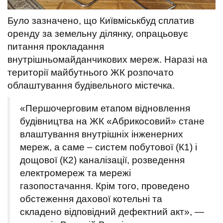
Було зазначено, що Київміськбуд сплатив
оренду за земельну ділянку, опрацьовує
питання прокладання
внутрішньомайданчикових мереж. Наразі на
території майбутнього ЖК розпочато
облаштування будівельного містечка.
«Першочерговим етапом відновлення
будівництва на ЖК «Абрикосовий» стане
влаштування внутрішніх інженерних
мереж, а саме – систем побутової (К1) і
дощової (К2) каналізації, розведення
електромереж та мережі
газопостачання. Крім того, проведено
обстеження дахової котельні та
складено відповідний дефектний акт», —