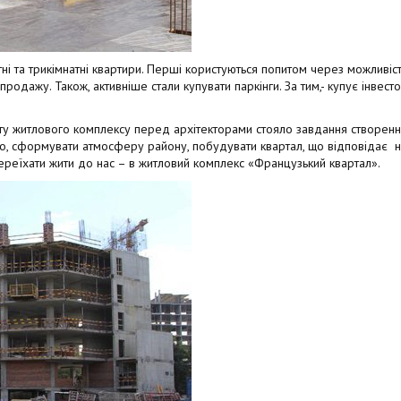
і та трикімнатні квартири. Перші користуються попитом через можливіст
продажу. Також, активніше стали купувати паркінги. За тим,- купує інвест
кту житлового комплексу перед архітекторами стояло завдання створе
о, сформувати атмосферу району, побудувати квартал, що відповідає 
реїхати жити до нас – в житловий комплекс «Французький квартал».