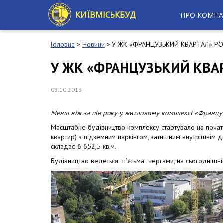
S
k
КИЇВМІСЬКБУД
ПРО КОМПА
i
p
t
Головна
>
Новини
>
У ЖК «ФРАНЦУЗЬКИЙ КВАРТАЛ» Р
o
m
У ЖК «ФРАНЦУЗЬКИЙ КВА
a
i
n
09.10.2013
c
o
Менш ніж за пів року у житловому комплексі «Француз
n
t
Масштабне будівництво комплексу стартувало на початку
e
квартир) з підземним паркінгом, затишним внутрішнім
n
складає 6 652,5 кв.м.
t
Будівництво ведеться п’ятьма чергами, на сьогоднішні