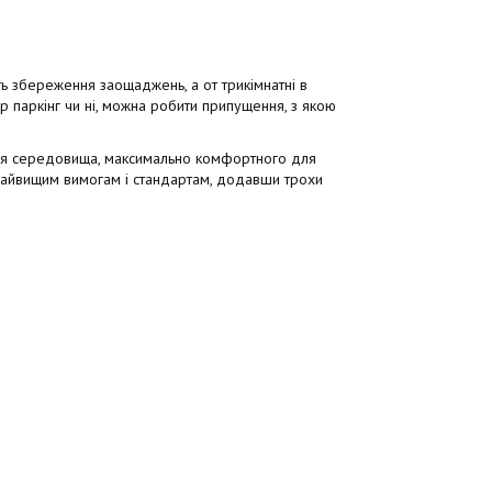
ь збереження заощаджень, а от трикімнатні в
ор паркінг чи ні, можна робити припущення, з якою
ння середовища, максимально комфортного для
найвищим вимогам і стандартам, додавши трохи