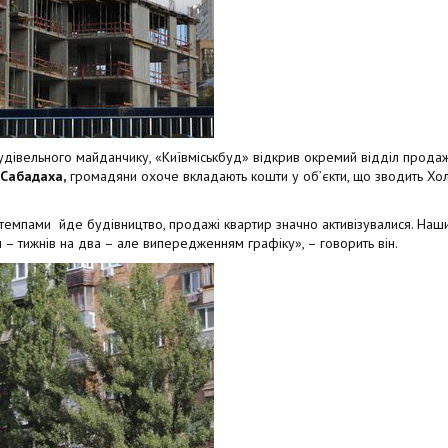
 будівельного майданчику, «Київміськбуд» відкрив окремий відділ продажу
 Сабадаха,
громадяни охоче вкладають кошти у об’єкти, що зводить Холд
и темпами йде будівництво, продажі квартир значно активізувалися. Наши
им – тижнів на два – але випередженням графіку», – говорить він.