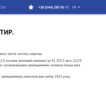
КТИ
+38 (044) 280 90 11
UA
ТИР.
вано третю частину квартир.
2/1 постане житловий комплекс на 91 203,3 кв.м. (1229
м і розважальними приміщеннями, загальна площа яких
святкуватимуть новосілля вже влітку 2015 року.