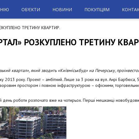
НІЮ
ОБ’ЄКТИ
НОВИНИ
ПОКУПЦЯМ
КОНТА
ОЗКУПЛЕНО ТРЕТИНУ КВАРТИР.
РТАЛ» РОЗКУПЛЕНО ТРЕТИНУ КВАР
ький квартал», який зводить «Київміськбуд» на Печерську, проінвесто
 2013 року. Проект – амбітний. Лише за 3 роки на вул. Анрі Барбюса, 5
 дворовим простором і повною інфраструктурою – офісними, торговельни
й день роботи розпочато вже на чотирьох. Перші мешканці новобудови 