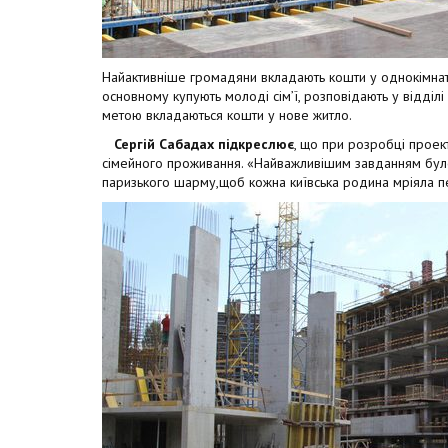
Найактивніше громадяни вкладають кошти у однокімнатн
основному купують молоді сім’ї, розповідають у відділі 
метою вкладаються кошти у нове житло.
Сергій Сабадах підкреслює
, що при розробці прое
сімейного проживання. «Найважливішим завданням бул
паризького шарму,щоб кожна київська родина мріяла пе